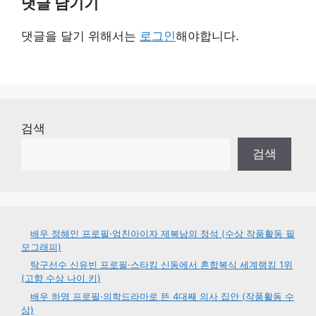
댓글 남기기
댓글을 달기 위해서는
로그인
해야합니다.
검색
검색
배우 정해인 프로필·엄친아이자 제복남의 정석 (수상 작품활동 필
모그래피)
탁구선수 신유빈 프로필·스타킹 신동에서 혼합복식 세계랭킹 1위
(고향 수상 나이 키)
배우 하영 프로필·의학드라마로 뜬 4대째 의사 집안 (작품활동 수
상)