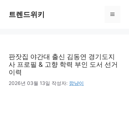
컨
텐
트렌드위키
메
츠
로
뉴
건
너
뛰
기
판잣집 야간대 출신 김동연 경기도지
사 프로필 & 고향 학력 부인 도서 선거
이력
2026년 03월 13일
작성자:
깜냥이