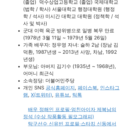
(졸업)
덕수상업고등학교 (졸업) 국제대학교
(법학 / 학사) 서울대학교 행정대학원 (행정
학 / 석사)
미시간 대학교 대학원 (정책학 / 석
사 및 박사)
군대 이력 육군 방위병으로 일병 복무 만료
(1978년 3월 11일 ~ 1979년 5월 26일)
가족 배우자: 정우영
자녀: 슬하 2남 (장남 김
덕환, 1987년생 ~ 2013년 사망, 차남, 1992
년생)
부모님: 아버지 김기수 (1935년 ~ 1968년),
어머니 최근식
소속정당: 더불어민주당
개인 SNS
공식홈페이지
,
페이스북
,
인스타그
램
,
X(트위터)
,
유튜브
,
틱톡
배우 정해인 프로필·엄친아이자 제복남의
정석 (수상 작품활동 필모그래피)
탁구선수 신유빈 프로필·스타킹 신동에서