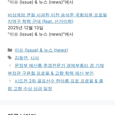
"이슈 (issue) & 뉴스 (news)"에서
비상계엄 큰절 사과한 이천 송석준 국회의원 프로필
지역구 학력 군대 (feat. 선거이력)
2025년 12월 13일
"이슈 (issue) & 뉴스 (news)"에서
카
이슈 (issue) & 뉴스 (news)
테
태
김동연
,
시사
고
그
문정부 예산통 추경전문가 경제부총리 겸 기재
리
부장관 구윤철 프로필 & 고향 학력 재산 부인
시드전 2위 골프선수 한아름 프로 프로필 & 클
럽 고향 수상 상금 일정