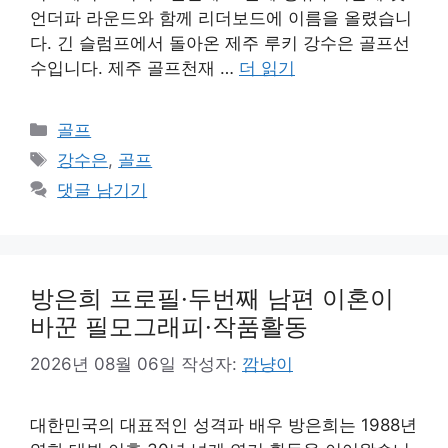
언더파 라운드와 함께 리더보드에 이름을 올렸습니
다. 긴 슬럼프에서 돌아온 제주 루키 강수은 골프선
수입니다. 제주 골프천재 …
더 읽기
카
골프
테
태
강수은
,
골프
고
그
댓글 남기기
리
방은희 프로필·두번째 남편 이혼이
바꾼 필모그래피·작품활동
2026년 08월 06일
작성자:
깜냥이
대한민국의 대표적인 성격파 배우 방은희는 1988년