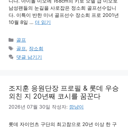
니다. 아이돌 미모에 168cm의 키로 모델 급 미모로
남성팬들의 눈길을 사로잡은 정소희 골프선수입니
다. 이특이 반한 미녀 골프선수 장소희 프로 2001년
10월 8일 …
더 읽기
카
골프
테
태
골프
,
장소희
고
그
댓글 남기기
리
조지훈 응원단장 프로필 & 롯데 우승
외친 지 20년째 코시를 꿈꾼다
2026년 07월 30일
작성자:
깜냥이
롯데 자이언츠 구단의 최고참으로 20년 이상 한 구