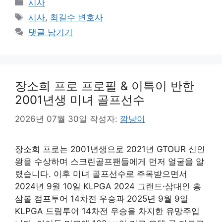
카
시사
테
태
시사
,
최길수 변호사
고
그
댓글 남기기
리
장소희 프로 프로필 & 이특이 반한
2001년생 미녀 골프선수
2026년 07월 30일
작성자:
깜냥이
장소희 프로는 2001년생으로 2021년 GTOUR 신인
왕을 수상하며 스크린골프팬들에게 먼저 얼굴을 알
렸습니다. 이후 미녀 골프선수로 주목받으면서
2024년 9월 10일 KLPGA 2024 그랜드·삼대인 홍
삼볼 점프투어 14차전 우승과 2025년 9월 9일
KLPGA 드림투어 14차전 우승을 차지한 유망주입