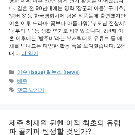
영화 데뷔 이후 30년 넘게 연기 활동을 이어왔습니
다. 결혼 전 90년대에는 영화 ‘장군의 아들’, ‘구미호’,
‘넘버 3’ 등 한국영화사에 남은 작품들에 출연했지만
이혼 이후 드라마 ‘꽃보다 아름다워’, ‘부모님 전상서’,
‘공부의 신’ 등 생활 연기로 바뀌었습니다. 2번째 이
혼 이후에는 ‘방주비’라는 부캐릭터로 유튜브 등 매
체를 넘나드는 다양한 활동 폭을 보여줬습니다. 2천
대 …
더 읽기
카
이슈 (issue) & 뉴스 (news)
테
태
배우
고
그
댓글 남기기
리
제주 허재원 뮌헨 이적 최초의 유럽
파 골키퍼 탄생할 것인가?