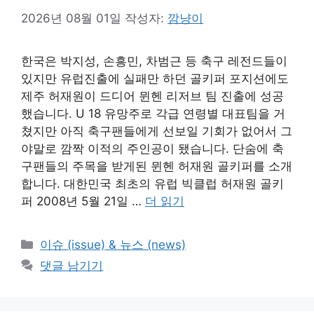
2026년 08월 01일
작성자:
깜냥이
한국은 박지성, 손흥민, 차범근 등 축구 레전드들이
있지만 유럽진출에 실패만 하던 골키퍼 포지션에도
제주 허재원이 드디어 뮌헨 리저브 팀 진출에 성공
했습니다. U 18 유망주로 각급 연령별 대표팀을 거
쳤지만 아직 축구팬들에게 선보일 기회가 없어서 그
야말로 깜짝 이적의 주인공이 됐습니다. 단숨에 축
구팬들의 주목을 받게된 뮌헨 허재원 골키퍼를 소개
합니다. 대한민국 최초의 유럽 빅클럽 허재원 골키
퍼 2008년 5월 21일 …
더 읽기
카
이슈 (issue) & 뉴스 (news)
테
댓글 남기기
고
리