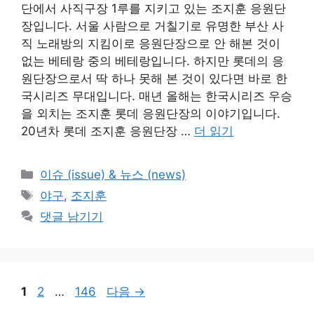
단에서 사직구장 1루를 지키고 있는 조지훈 응원단
장입니다. 서울 사람으로 거칠기로 유명한 부산 사
직 노래방의 지킴이로 응원단장으로 안 해본 것이
없는 베테랑 중의 베테랑입니다. 하지만 롯데의 응
원단장으로서 딱 하나 못해 본 것이 있다면 바로 한
국시리즈 무대입니다. 매년 올해는 한국시리즈 우승
을 외치는 조지훈 롯데 응원단장의 이야기입니다.
20년차 롯데 조지훈 응원단장 …
더 읽기
카
이슈 (issue) & 뉴스 (news)
테
태
야구
,
조지훈
고
그
댓글 남기기
리
페
페
페
1
2
…
146
다음
→
이
이
이