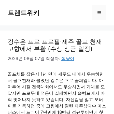
컨
텐
트렌드위키
메
츠
로
뉴
건
너
강수은 프로 프로필·제주 골프 천재
뛰
기
고향에서 부활 (수상 상금 일정)
2026년 08월 07일
작성자:
깜냥이
골프채를 잡은지 1년 만에 제주도 내에서 우승하면
서 골프천재라 불렸던 강수은 프로 골퍼입니다. 아
마추어 시절 전국대회에서도 우승하면서 기대를 모
았지만 프로무대 적응에 실패하면서 슬럼프에서 아
직 벗어나지 못하고 있습니다. 자신감을 잃고 오버
파를 기록하던 중에 고향에서 열린 제주삼다수 마스
터스에서 드디어 7년만에 18번째 정규투어만에 첫