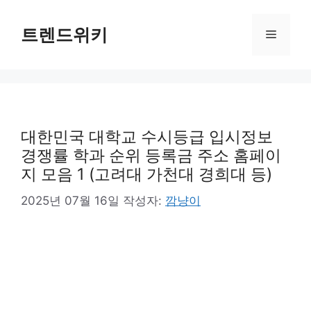
컨
텐
트렌드위키
메
츠
로
뉴
건
너
뛰
기
대한민국 대학교 수시등급 입시정보
경쟁률 학과 순위 등록금 주소 홈페이
지 모음 1 (고려대 가천대 경희대 등)
2025년 07월 16일
작성자:
깜냥이