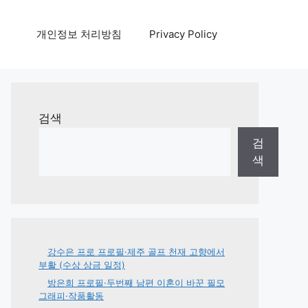
개인정보 처리방침
Privacy Policy
검색
검
색
강수은 프로 프로필·제주 골프 천재 고향에서
부활 (수상 상금 일정)
방은희 프로필·두번째 남편 이혼이 바꾼 필모
그래피·작품활동