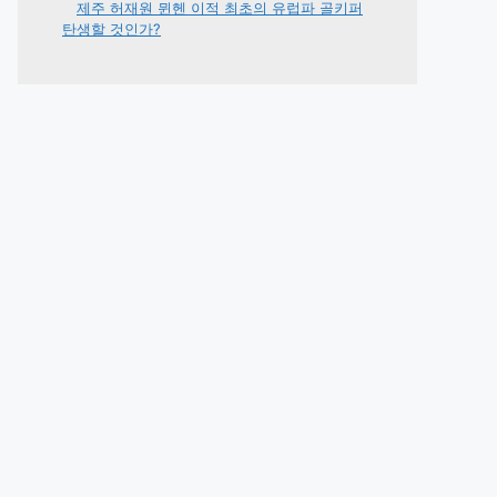
제주 허재원 뮌헨 이적 최초의 유럽파 골키퍼
탄생할 것인가?