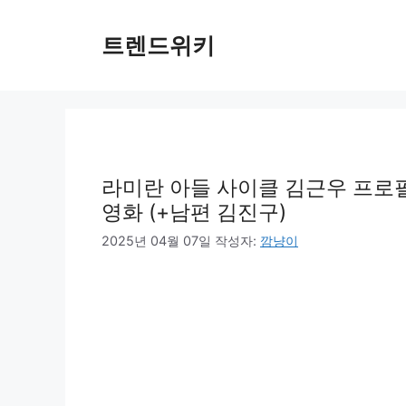
컨
텐
트렌드위키
츠
로
건
너
뛰
기
라미란 아들 사이클 김근우 프로필 
영화 (+남편 김진구)
2025년 04월 07일
작성자:
깜냥이