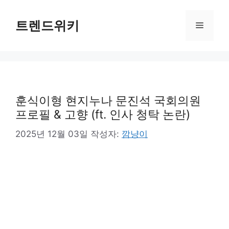
컨
텐
트렌드위키
메
츠
로
뉴
건
너
뛰
기
훈식이형 현지누나 문진석 국회의원
프로필 & 고향 (ft. 인사 청탁 논란)
2025년 12월 03일
작성자:
깜냥이