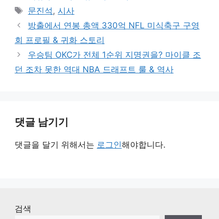
테
태
문진석
,
시사
고
그
방출에서 연봉 총액 330억 NFL 미식축구 구영
리
회 프로필 & 귀화 스토리
우승팀 OKC가 전체 1순위 지명권을? 마이클 조
던 조차 못한 역대 NBA 드래프트 룰 & 역사
댓글 남기기
댓글을 달기 위해서는
로그인
해야합니다.
검색