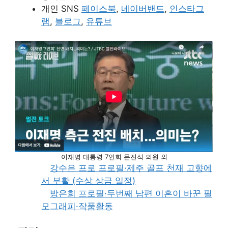
개인 SNS
페이스북
,
네이버밴드
,
인스타그
램
,
블로그
,
유튜브
이재명 대통령 7인회 문진석 의원 외
강수은 프로 프로필·제주 골프 천재 고향에
서 부활 (수상 상금 일정)
방은희 프로필·두번째 남편 이혼이 바꾼 필
모그래피·작품활동