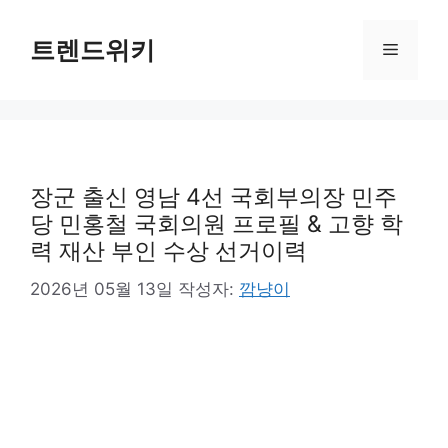
컨
텐
트렌드위키
메
츠
로
뉴
건
너
뛰
기
장군 출신 영남 4선 국회부의장 민주
당 민홍철 국회의원 프로필 & 고향 학
력 재산 부인 수상 선거이력
2026년 05월 13일
작성자:
깜냥이