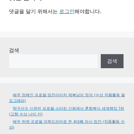
댓글을 달기 위해서는
로그인
해야합니다.
검색
검색
배우 정해인 프로필·엄친아이자 제복남의 정석 (수상 작품활동 필
모그래피)
탁구선수 신유빈 프로필·스타킹 신동에서 혼합복식 세계랭킹 1위
(고향 수상 나이 키)
배우 하영 프로필·의학드라마로 뜬 4대째 의사 집안 (작품활동 수
상)