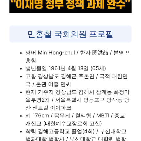
민홍철 국회의원 프로필
영어 Min Hong-chul / 한자 閔洪喆 / 본명 민
홍철
생년월일 1961년 4월 18일 (65세)
고향 경상남도 김해군 주촌면 / 국적 대한민
국 / 본관 여흥 민씨
현재 거주지 경상남도 김해시 삼계동 화정마
을부영2차 / 서울특별시 영등포구 당산동 당
산 센트럴 아이파크
키 176cm / 몸무게 / 혈액형 / MBTI / 종교
개신교 (대한예수교장로회 고신)
학력 김해고등학교 졸업(4회) / 부산대학교
법과대학 법학사 / 부산대학교 대학원 법학