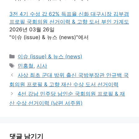
3전 4기 수성 갑 62% 득표율 신화 대구시장 김부겸
프로필 국회의원 선거이력 & 고향 도서 부인 가계도
2026년 03월 26일
"이슈 (issue) & 뉴스 (news)"에서
카
이슈 (issue) & 뉴스 (news)
테
태
민홍철
,
시사
고
그
사상 최초 군대 방위 출신 국방부장관 안규백 국
리
회의원 프로필 & 고향 재산 수상 도서 선거이력
4선 강남 민주당 남인순 국회의원 프로필 & 재
산 수상 선거이력 (남편 서주원)
댓글 남기기