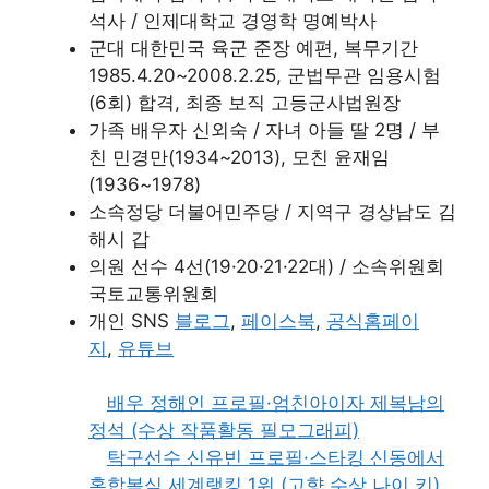
석사 / 인제대학교 경영학 명예박사
군대 대한민국 육군 준장 예편, 복무기간
1985.4.20~2008.2.25, 군법무관 임용시험
(6회) 합격, 최종 보직 고등군사법원장
가족 배우자 신외숙 / 자녀 아들 딸 2명 / 부
친 민경만(1934~2013), 모친 윤재임
(1936~1978)
소속정당 더불어민주당 / 지역구 경상남도 김
해시 갑
의원 선수 4선(19·20·21·22대) / 소속위원회
국토교통위원회
개인 SNS
블로그
,
페이스북
,
공식홈페이
지
,
유튜브
배우 정해인 프로필·엄친아이자 제복남의
정석 (수상 작품활동 필모그래피)
탁구선수 신유빈 프로필·스타킹 신동에서
혼합복식 세계랭킹 1위 (고향 수상 나이 키)