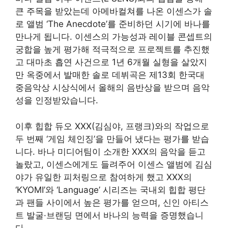
큰 주목을 받았는데 아메바컬쳐를 나온 이센스가 솔
로 앨범 ‘The Anecdote’를 준비하던 시기에 바나를
만나게 됩니다. 이센스의 가능성과 레이블 콘셉트의
궁합을 높게 평가해 적극적으로 프로젝트를 추진했
고 대마초 흡연 사건으로 1년 6개월 실형을 살았지
만 옥중에서 발매한 솔로 데뷔곡은 제13회 한국대
중음악상 시상식에서 올해의 음반상을 받으며 음악
성을 인정받았습니다.​
이후 힙합 듀오 XXX(김심야, 프랭크)와의 작업으로
두 번째 ‘게임 체인징’을 만들어 냈다는 평가를 받습
니다. 바나 미디어팀이 소개한 XXX의 음악을 듣고
놀랐고, 이센스에게도 들려주어 이센스 앨범에 김심
야가 유일한 피처링으로 참여하게 했고 XXX의
‘KYOMI’와 ‘Language’ 시리즈는 국내외 힙합 평단
과 팬들 사이에서 높은 평가를 얻으며, 신인 아티스
트 발굴·브랜딩 면에서 바나의 능력을 증명했습니
다.