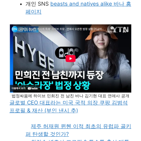
개인 SNS
beasts and natives alike 바나 홈
페이지
법정싸움에 하이브 민희진 전 남친 바나 김기현 대표 연애사 공개
글로벌 CEO 대표라는 미국 국적 의장 쿠팡 김범석
프로필 & 재산 (부인 낸시 추)
제주 허재원 뮌헨 이적 최초의 유럽파 골키
퍼 탄생할 것인가?