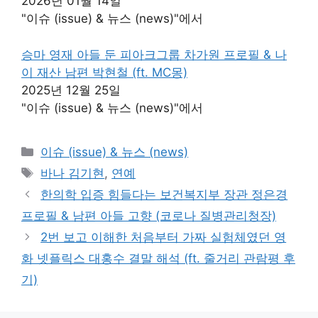
2026년 01월 14일
"이슈 (issue) & 뉴스 (news)"에서
승마 영재 아들 둔 피아크그룹 차가원 프로필 & 나
이 재산 남편 박현철 (ft. MC몽)
2025년 12월 25일
"이슈 (issue) & 뉴스 (news)"에서
카
이슈 (issue) & 뉴스 (news)
테
태
바나 김기현
,
연예
고
그
한의학 입증 힘들다는 보건복지부 장관 정은경
리
프로필 & 남편 아들 고향 (코로나 질병관리청장)
2번 보고 이해한 처음부터 가짜 실험체였던 영
화 넷플릭스 대홍수 결말 해석 (ft. 줄거리 관람평 후
기)