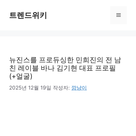
컨
텐
트렌드위키
메
츠
로
뉴
건
너
뛰
기
뉴진스를 프로듀싱한 민희진의 전 남
친 레이블 바나 김기현 대표 프로필
(+얼굴)
2025년 12월 19일
작성자:
깜냥이