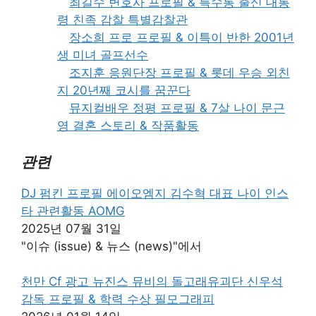
최길수 변호사 프로필 & 특수통 출신 대통
령 친족 감찰 특별감찰관
장소희 프로 프로필 & 이특이 반한 2001년
생 미녀 골프선수
조지훈 응원단장 프로필 & 롯데 우승 외친
지 20년째 코시를 꿈꾼다
뮤지컬배우 정평 프로필 & 7살 나이 문근
영 결혼 스토리 & 작품활동
관련
DJ 펌킨 프로필 에이오엠지 김수혁 대표 나이 인스
타 관련활동 AOMG
2025년 07월 31일
"이슈 (issue) & 뉴스 (news)"에서
천만 Cf 광고 뉴진스 뮤비의 돌고래유괴단 신우석
감독 프로필 & 학력 수상 필모그래피