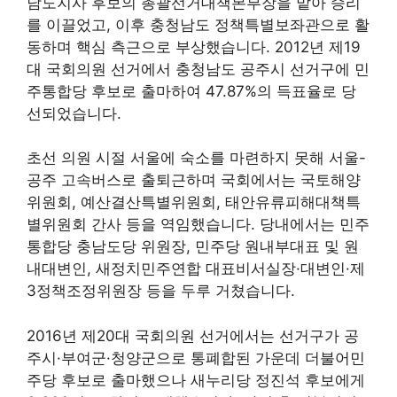
남도지사 후보의 총괄선거대책본부장을 맡아 승리
를 이끌었고, 이후 충청남도 정책특별보좌관으로 활
동하며 핵심 측근으로 부상했습니다. 2012년 제19
대 국회의원 선거에서 충청남도 공주시 선거구에 민
주통합당 후보로 출마하여 47.87%의 득표율로 당
선되었습니다.
초선 의원 시절 서울에 숙소를 마련하지 못해 서울-
공주 고속버스로 출퇴근하며 국회에서는 국토해양
위원회, 예산결산특별위원회, 태안유류피해대책특
별위원회 간사 등을 역임했습니다. 당내에서는 민주
통합당 충남도당 위원장, 민주당 원내부대표 및 원
내대변인, 새정치민주연합 대표비서실장·대변인·제
3정책조정위원장 등을 두루 거쳤습니다.
2016년 제20대 국회의원 선거에서는 선거구가 공
주시·부여군·청양군으로 통폐합된 가운데 더불어민
주당 후보로 출마했으나 새누리당 정진석 후보에게