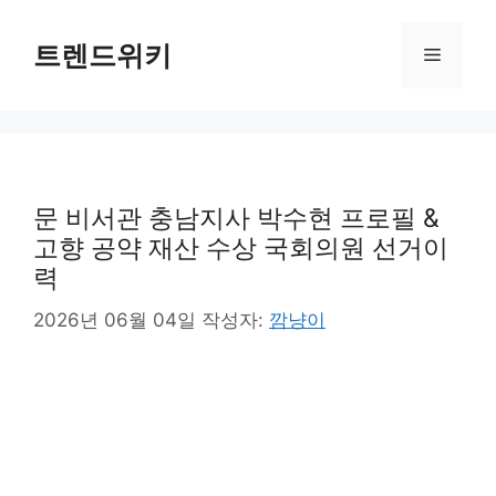
컨
텐
트렌드위키
메
츠
로
뉴
건
너
뛰
기
문 비서관 충남지사 박수현 프로필 &
고향 공약 재산 수상 국회의원 선거이
력
2026년 06월 04일
작성자:
깜냥이