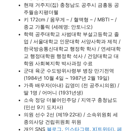
현재 거주지(집) 충청남도 공주시 금흥동 공
주월송지평더웰
키 172cm / 몸무게 – / 혈액형 – / MBTI – /
종교 가톨릭 (세례명: 안토니오)
학력 공주대학교 사범대학 부설고등학교 졸
업 / 서울대학교 인문대학 서양사학과 제적 /
한국방송통신대학교 행정학 학사 / 연세대학
교 행정대학원 행정학 석사 / 건양대학교 대
학원 사회복지학 박사과정 수료
군대 육군 수도방위사령부 병장 만기전역
(1984년 10월 4일 ~ 1987년 2월 19일)
가족 배우자(아내) 김영미 (전 공주시의원) /
딸 1명 / 어머니 (1931년생)
소속 정당 더불어민주당 / 지역구 충청남도
(민선 9기 도지사)
의원 선수 2선 (제19·22대) / 소속위원회 세
종의사당 건립위원회 위원
개인 SNS
블로그
,
인스타그램
,
X(트위터)
,
페