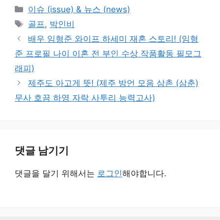
카
이슈 (issue) & 뉴스 (news)
테
태
골프
,
박인비
고
그
배우 임형준 와이프 하세미 재혼 스토리! (임형
리
준 프로필 나이 이혼 전 부인 수상 작품활동 필모그
래피)
제주도 아고게 뜻! (제주 방언 모음 삼촌 (삼춘)
무사 호끔 하영 자락 사투리 능력고사)
댓글 남기기
댓글을 달기 위해서는
로그인
해야합니다.