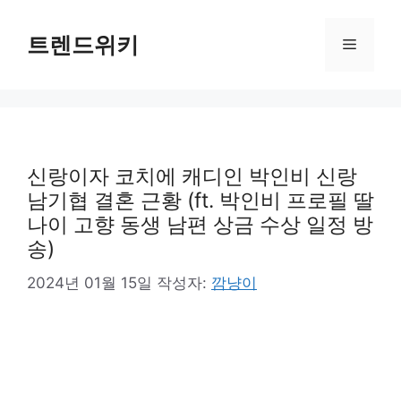
컨
텐
트렌드위키
메
츠
로
뉴
건
너
뛰
기
신랑이자 코치에 캐디인 박인비 신랑
남기협 결혼 근황 (ft. 박인비 프로필 딸
나이 고향 동생 남편 상금 수상 일정 방
송)
2024년 01월 15일
작성자:
깜냥이