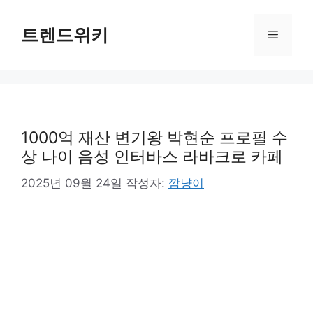
컨
텐
트렌드위키
메
츠
로
뉴
건
너
뛰
기
1000억 재산 변기왕 박현순 프로필 수
상 나이 음성 인터바스 라바크로 카페
2025년 09월 24일
작성자:
깜냥이