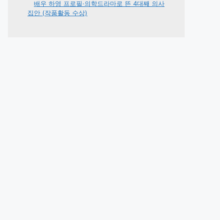
배우 하영 프로필·의학드라마로 뜬 4대째 의사
집안 (작품활동 수상)