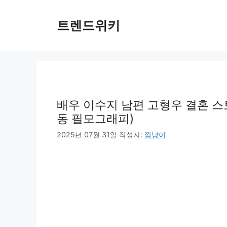
컨
텐
트렌드위키
츠
로
건
너
뛰
기
배우 이수지 남편 고형우 결혼 스토
동 필모그래피)
2025년 07월 31일
작성자:
깜냥이