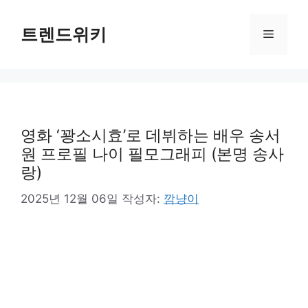
컨
텐
트렌드위키
메
츠
로
뉴
건
너
뛰
기
영화 ‘꽝소시효’로 데뷔하는 배우 송서
원 프로필 나이 필모그래피 (본명 송사
랑)
2025년 12월 06일
작성자:
깜냥이