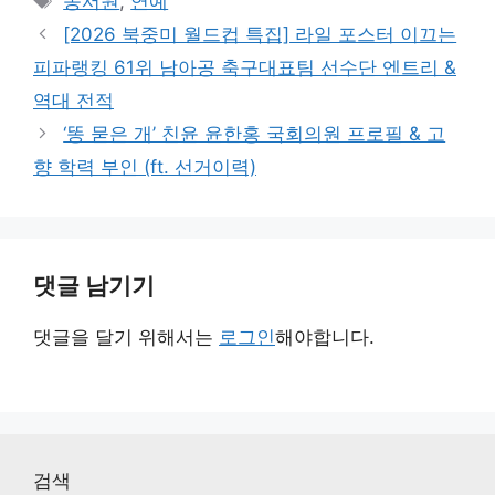
송서원
,
연예
고
그
[2026 북중미 월드컵 특집] 라일 포스터 이끄는
리
피파랭킹 61위 남아공 축구대표팀 선수단 엔트리 &
역대 전적
‘똥 묻은 개’ 친윤 윤한홍 국회의원 프로필 & 고
향 학력 부인 (ft. 선거이력)
댓글 남기기
댓글을 달기 위해서는
로그인
해야합니다.
검색