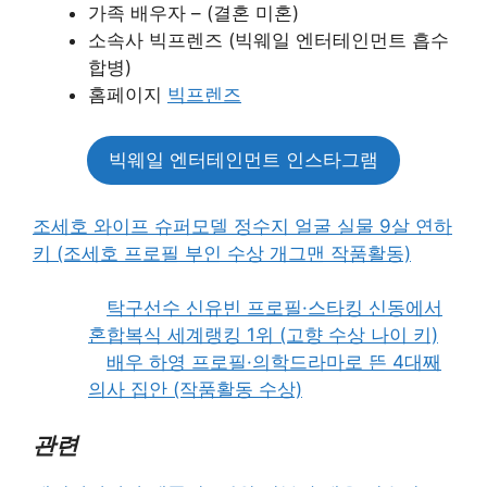
가족 배우자 – (결혼 미혼)
소속사 빅프렌즈 (빅웨일 엔터테인먼트 흡수
합병)
홈페이지
빅프렌즈
빅웨일 엔터테인먼트 인스타그램
조세호 와이프 슈퍼모델 정수지 얼굴 실물 9살 연하
키 (조세호 프로필 부인 수상 개그맨 작품활동)
탁구선수 신유빈 프로필·스타킹 신동에서
혼합복식 세계랭킹 1위 (고향 수상 나이 키)
배우 하영 프로필·의학드라마로 뜬 4대째
의사 집안 (작품활동 수상)
관련