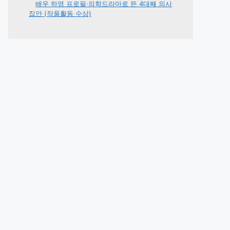
배우 하영 프로필·의학드라마로 뜬 4대째 의사
집안 (작품활동 수상)