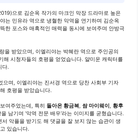
8~2019)으로 김순옥 작가의 마크인 막장 드라마로 높은
리야는 민유라 역으로 냉혈한 악역을 연기하며 김순옥
섬뜩한 포스와 매혹적인 매력을 동시에 보여주며 안방극
 사랑을 받았으며, 이엘리야는 박혜란 역으로 주인공의
기해 시청자들의 호평을 얻었습니다. 얄미운 캐릭터를
다.
끌었으며, 이엘리야는 진서경 역으로 당찬 사회부 기자
해 호평을 받았습니다.
 보여주었는데, 특히
돌아온 황금복
,
쌈 마이웨이
,
황후
을 남기며 ‘악역 전문 배우’라는 이미지를 굳혔습니다.
 악플을 받기도 해 댓글을 잘 보지 않는 습관이 생
고 있습니다.