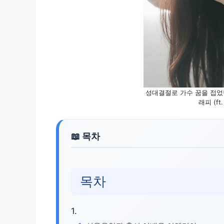
성대결절로 가수 꿈을 접었
래피 (f
목차