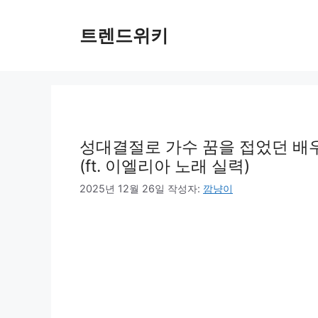
컨
텐
트렌드위키
츠
로
건
너
뛰
기
성대결절로 가수 꿈을 접었던 배
(ft. 이엘리아 노래 실력)
2025년 12월 26일
작성자:
깜냥이