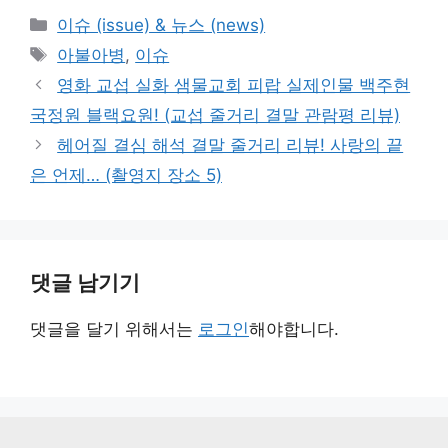
카
이슈 (issue) & 뉴스 (news)
테
태
아불아병
,
이슈
고
그
영화 교섭 실화 샘물교회 피랍 실제인물 백주현
리
국정원 블랙요원! (교섭 줄거리 결말 관람평 리뷰)
헤어질 결심 해석 결말 줄거리 리뷰! 사랑의 끝
은 언제… (촬영지 장소 5)
댓글 남기기
댓글을 달기 위해서는
로그인
해야합니다.