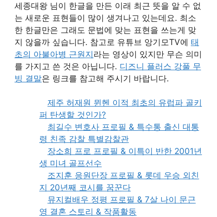
세종대왕 님이 한글을 만든 이래 최근 뜻을 알 수 없
는 새로운 표현들이 많이 생겨나고 있는데요. 최소
한 한글만은 그래도 문법에 맞는 표현을 쓰는게 맞
지 않을까 싶습니다. 참고로 유튜브 앙기모TV에
태
초의 아불아병 근원지
라는 영상이 있지만 무슨 의미
를 가지고 쓴 것은 아닙니다.
디즈니 플러스 강풀 무
빙 결말
은 링크를 참고해 주시기 바랍니다.
제주 허재원 뮌헨 이적 최초의 유럽파 골키
퍼 탄생할 것인가?
최길수 변호사 프로필 & 특수통 출신 대통
령 친족 감찰 특별감찰관
장소희 프로 프로필 & 이특이 반한 2001년
생 미녀 골프선수
조지훈 응원단장 프로필 & 롯데 우승 외친
지 20년째 코시를 꿈꾼다
뮤지컬배우 정평 프로필 & 7살 나이 문근
영 결혼 스토리 & 작품활동