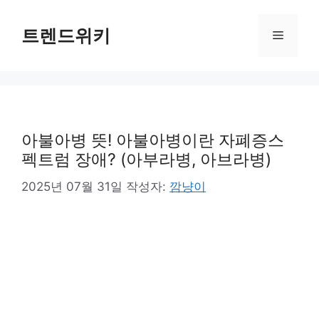
컨
텐
트렌드위키
메
츠
로
뉴
건
너
뛰
기
아불아병 뜻! 아불아병이란 자폐증스
펙트럼 장애? (아부라병, 아브라병)
2025년 07월 31일
작성자:
깜냥이