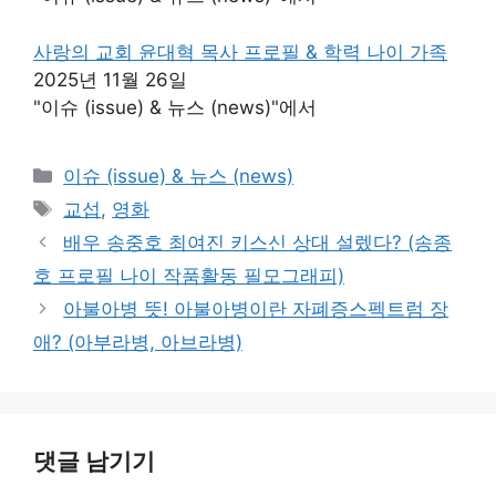
사랑의 교회 윤대혁 목사 프로필 & 학력 나이 가족
2025년 11월 26일
"이슈 (issue) & 뉴스 (news)"에서
카
이슈 (issue) & 뉴스 (news)
테
태
교섭
,
영화
고
그
배우 송중호 최여진 키스신 상대 설렜다? (송종
리
호 프로필 나이 작품활동 필모그래피)
아불아병 뜻! 아불아병이란 자폐증스펙트럼 장
애? (아부라병, 아브라병)
댓글 남기기