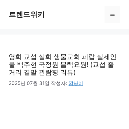
컨
텐
트렌드위키
메
츠
로
뉴
건
너
뛰
기
영화 교섭 실화 샘물교회 피랍 실제인
물 백주현 국정원 블랙요원! (교섭 줄
거리 결말 관람평 리뷰)
2025년 07월 31일
작성자:
깜냥이