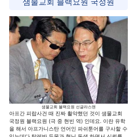
샘물교회 블랙요원 국정원
샘물교회 블랙요원 선글라스맨
아프간 피랍사건 때 진짜 활약했던 것이 샘물교회
국정원 블랙요원 (극 중 현빈 역) 인데요. 이란 유학
을 해서 아프가니스탄 언어인 파쉬툰어를 구사할 수
있는데다 탈레반 두목과 형님 동생 하면서 신뢰를