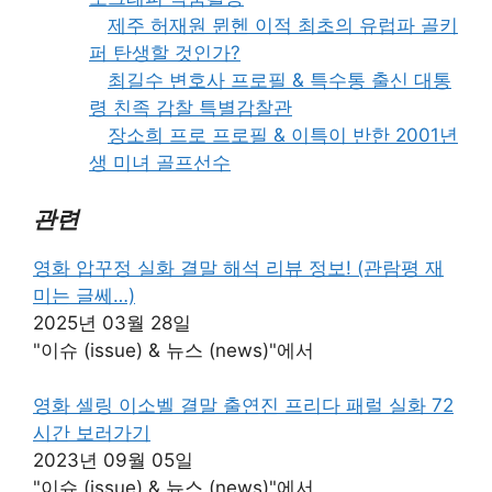
제주 허재원 뮌헨 이적 최초의 유럽파 골키
퍼 탄생할 것인가?
최길수 변호사 프로필 & 특수통 출신 대통
령 친족 감찰 특별감찰관
장소희 프로 프로필 & 이특이 반한 2001년
생 미녀 골프선수
관련
영화 압꾸정 실화 결말 해석 리뷰 정보! (관람평 재
미는 글쎄…)
2025년 03월 28일
"이슈 (issue) & 뉴스 (news)"에서
영화 셀링 이소벨 결말 출연진 프리다 패럴 실화 72
시간 보러가기
2023년 09월 05일
"이슈 (issue) & 뉴스 (news)"에서