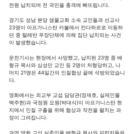
전원 납치되며 전 국민을 충격에 빠뜨립니다.
경기도 성남 분당 샘물교회 소속 교인들과 선교사
23명이 아프가니스탄 카불에서 칸다하르로 이동하
던 중 탈레반 무장단체에 의해 집단 납치되는 사건
이 발생했습니다.
운전기사는 현장에서 사망했고, 납치된 23명 중 배
형규 목사와 심성민 교인 등 2명이 처형당하고, 나
머지 21명은 44일간의 인질협상 끝에 석방되었습니
다.
영화에서는 외교부 교섭 담당관(정재호, 실제인물
백주현)과 국정원 요원(박대식)이 아프가니스탄 현
지에서 인질 구출을 위해 협상과 작전을 펼치는 과
정이 그려집니다.
과연 영화 교섭 실존인물 배형규 목사와 피랍자들은