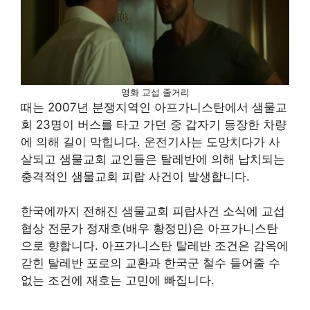
영화 교섭 줄거리
때는 2007년 분쟁지역인 아프가니스탄에서 샘물교
회 23명이 버스를 타고 가던 중 갑자기 등장한 차량
에 의해 길이 막힙니다. 운전기사는 도망치다가 사
살되고 샘물교회 교인들은 탈레반에 의해 납치되는
충격적인 샘물교회 피랍 사건이 발생합니다.
한국에까지 전해진 샘물교회 피랍사건 소식에 교섭
협상 전문가 정재호(배우 황정민)은 아프가니스탄
으로 향합니다. 아프가니스탄 탈레반 조건은 감옥에
갇힌 탈레반 포로의 교환과 한국군 철수 들어줄 수
없는 조건에 재호는 고민에 빠집니다.