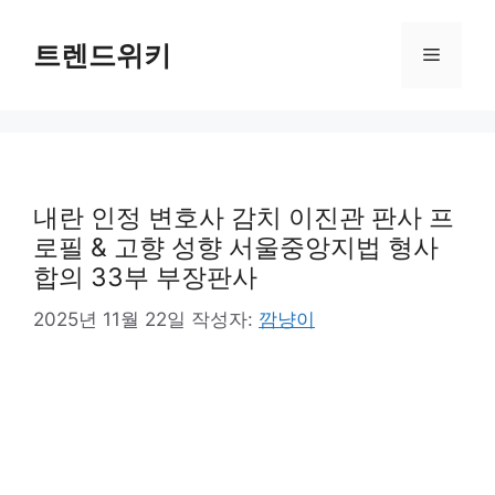
컨
텐
트렌드위키
메
츠
로
뉴
건
너
뛰
기
내란 인정 변호사 감치 이진관 판사 프
로필 & 고향 성향 서울중앙지법 형사
합의 33부 부장판사
2025년 11월 22일
작성자:
깜냥이