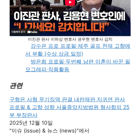
이진관 판사 이하상 변호사 권우현 변호사 감치
강수은 프로 프로필·제주 골프 천재 고향에
서 부활 (수상 상금 일정)
방은희 프로필·두번째 남편 이혼이 바꾼 필
모그래피·작품활동
관련
구형은 사형 무기징역 판결 내란재판 지귀연 판사
프로필 & 고향 성향 서울중앙지방법원 형사합의 25
부 부장판사
2025년 12월 10일
"이슈 (issue) & 뉴스 (news)"에서