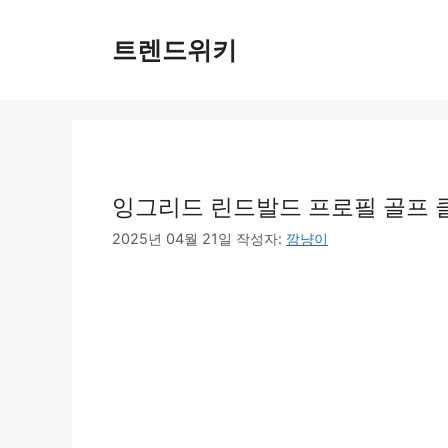
컨
텐
트렌드위키
츠
로
건
너
뛰
기
잉그리드 린드발드 프로필 골프 클
2025년 04월 21일
작성자:
깜냥이