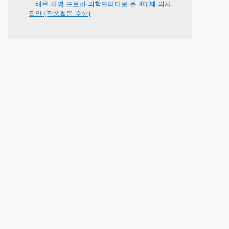
배우 하영 프로필·의학드라마로 뜬 4대째 의사
집안 (작품활동 수상)