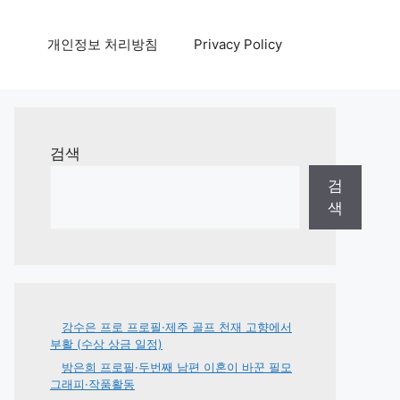
개인정보 처리방침
Privacy Policy
검색
검
색
강수은 프로 프로필·제주 골프 천재 고향에서
부활 (수상 상금 일정)
방은희 프로필·두번째 남편 이혼이 바꾼 필모
그래피·작품활동