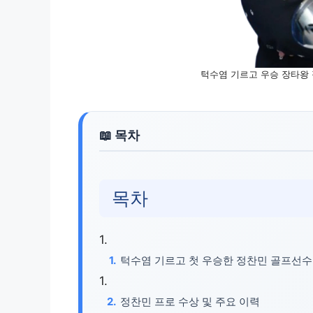
턱수염 기르고 우승 장타왕 
목차
턱수염 기르고 첫 우승한 정찬민 골프선수
정찬민 프로 수상 및 주요 이력