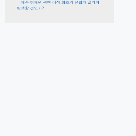
제주 허재원 뮌헨 이적 최초의 유럽파 골키퍼
탄생할 것인가?