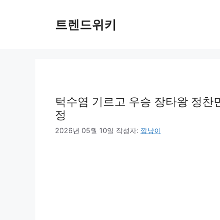
컨
텐
트렌드위키
츠
로
건
너
뛰
기
턱수염 기르고 우승 장타왕 정찬민
정
2026년 05월 10일
작성자:
깜냥이