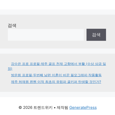
검색
검색
강수은 프로 프로필·제주 골프 천재 고향에서 부활 (수상 상금 일
정)
방은희 프로필·두번째 남편 이혼이 바꾼 필모그래피·작품활동
제주 허재원 뮌헨 이적 최초의 유럽파 골키퍼 탄생할 것인가?
© 2026 트렌드위키
• 제작됨
GeneratePress