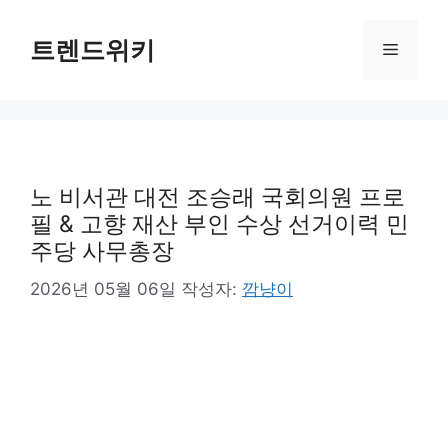
컨
텐
트렌드위키
메
츠
로
뉴
건
너
뛰
기
노 비서관 대전 조승래 국회의원 프로
필 & 고향 재산 부인 수상 선거이력 민
주당 사무총장
2026년 05월 06일
작성자:
깜냥이