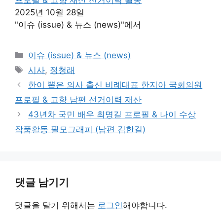
프로필 & 고향 재산 선거이력 활동
2025년 10월 28일
"이슈 (issue) & 뉴스 (news)"에서
카
이슈 (issue) & 뉴스 (news)
테
태
시사
,
정청래
고
그
한이 뽑은 의사 출신 비례대표 한지아 국회의원
리
프로필 & 고향 남편 선거이력 재산
43년차 국민 배우 최명길 프로필 & 나이 수상
작품활동 필모그래피 (남편 김한길)
댓글 남기기
댓글을 달기 위해서는
로그인
해야합니다.