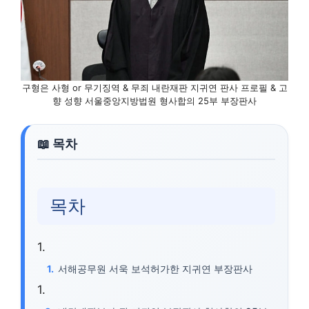
구형은 사형 or 무기징역 & 무죄 내란재판 지귀연 판사 프로필 & 고
향 성향 서울중앙지방법원 형사합의 25부 부장판사
목차
서해공무원 서욱 보석허가한 지귀연 부장판사