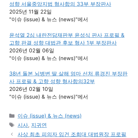
성향 서울중앙지법 형사합의 33부 부장판사
2025년 11월 22일
"이슈 (issue) & 뉴스 (news)"에서
윤석열 2심 내란전담재판부 윤성식 판사 프로필 &
고향 판결 성향 대법관 후보 형사 1부 부장판사
2026년 02월 06일
"이슈 (issue) & 뉴스 (news)"에서
38년 돌본 뇌병변 딸 살해 엄마 선처 류경진 부장판
사 프로필 & 고향 성향 형사합의32부
2026년 02월 10일
"이슈 (issue) & 뉴스 (news)"에서
카
이슈 (issue) & 뉴스 (news)
테
태
시사
,
지귀연
고
그
사상 최초 피의자 입건 조희대 대법원장 프로필
리