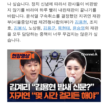
나 싶습니다. 정치 신념에 따라서 판사들이 비판받
지 않기를 바라며 하루 빨리 내란재판이 끝나기를
바랍니다. 윤석열 구속취소를 결정했던 지귀연 재판
부(서울중앙지법 제25형사합의부)가
김용현
, 조지
호,
김봉식
, 노상원,
김용군
,
목현태
,
윤승영
의 재판
을 모두 담당하는 중책이 너무 무겁지는 않은가 싶
습니다.