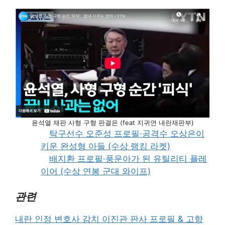
윤석열 재판 사형 구형 판결은 (feat 지귀연 내란재판부)
탁구선수 오준성 프로필·공격수 오상은이
키운 완성형 아들 (수상 랭킹 라켓)
배지환 프로필·풍운아가 된 유틸리티 플레
이어 (수상 연봉 군대 와이프)
관련
내란 인정 변호사 감치 이진관 판사 프로필 & 고향