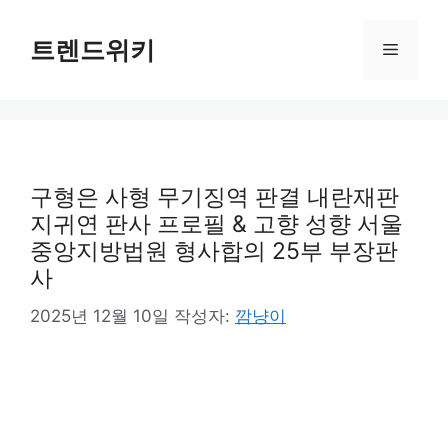
컨
텐
트렌드위키
메
츠
로
뉴
건
너
뛰
기
구형은 사형 무기징역 판결 내란재판
지귀연 판사 프로필 & 고향 성향 서울
중앙지방법원 형사합의 25부 부장판
사
2025년 12월 10일
작성자:
깜냥이