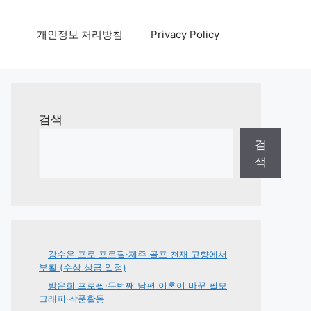
개인정보 처리방침
Privacy Policy
검색
검
색
강수은 프로 프로필·제주 골프 천재 고향에서
부활 (수상 상금 일정)
방은희 프로필·두번째 남편 이혼이 바꾼 필모
그래피·작품활동