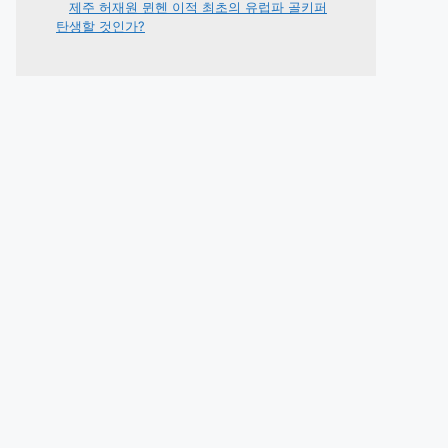
제주 허재원 뮌헨 이적 최초의 유럽파 골키퍼
탄생할 것인가?