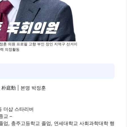
정훈 의원 프로필 고향 부인 장인 지역구 선거이
력 의정활동
이름 朴庭勳 | 본명 박정훈
국
동 더샵 스타리버
 종교 –
졸업, 충주고등학교 졸업, 연세대학교 사회과학대학 행