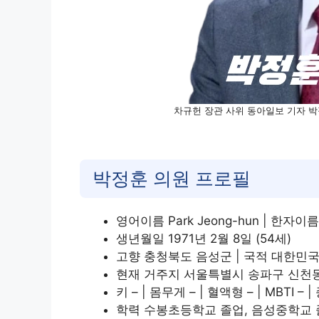
차규헌 장관 사위 동아일보 기자 박
박정훈 의원 프로필
영어이름 Park Jeong-hun | 한자
생년월일 1971년 2월 8일 (54세)
고향 충청북도 음성군 | 국적 대한민
현재 거주지 서울특별시 송파구 신천
키 – | 몸무게 – | 혈액형 – | MBTI – |
학력 수봉초등학교 졸업, 음성중학교 