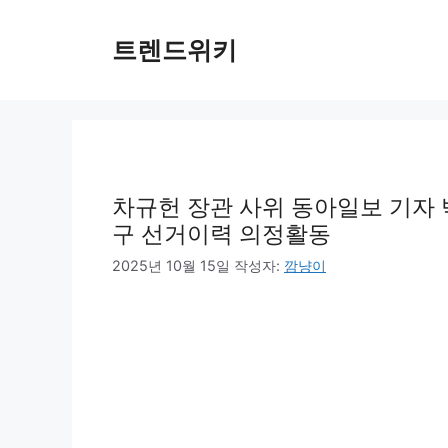
컨
텐
트렌드위키
츠
로
건
너
뛰
기
차규헌 장관 사위 동아일보 기자 
구 선거이력 의정활동
2025년 10월 15일
작성자:
깜냥이