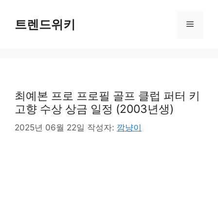
컨
텐
트렌드위키
메
츠
로
뉴
건
너
뛰
기
최예본 프로 프로필 골프 클럽 퍼터 키
고향 수상 상금 일정 (2003년생)
2025년 06월 22일
작성자:
깜냥이