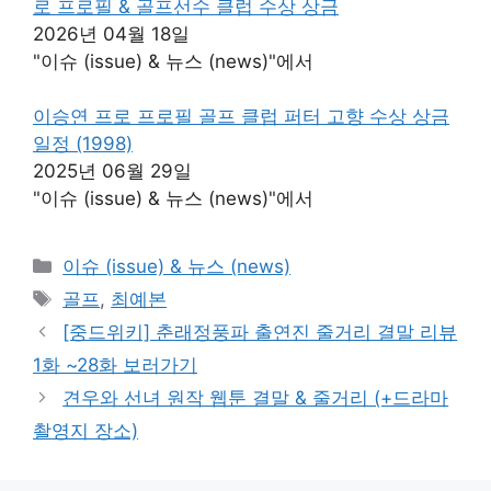
로 프로필 & 골프선수 클럽 수상 상금
2026년 04월 18일
"이슈 (issue) & 뉴스 (news)"에서
이승연 프로 프로필 골프 클럽 퍼터 고향 수상 상금
일정 (1998)
2025년 06월 29일
"이슈 (issue) & 뉴스 (news)"에서
카
이슈 (issue) & 뉴스 (news)
테
태
골프
,
최예본
고
그
[중드위키] 춘래정풍파 출연진 줄거리 결말 리뷰
리
1화 ~28화 보러가기
견우와 선녀 원작 웹툰 결말 & 줄거리 (+드라마
촬영지 장소)