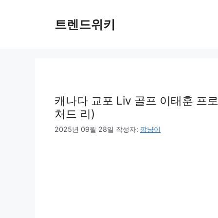
컨
텐
트렌드위키
츠
로
건
너
뛰
기
캐나다 교포 Liv 골프 이태훈 프로
처드 리)
2025년 09월 28일
작성자:
깜냥이