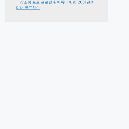
장소희 프로 프로필 & 이특이 반한 2001년생
미녀 골프선수