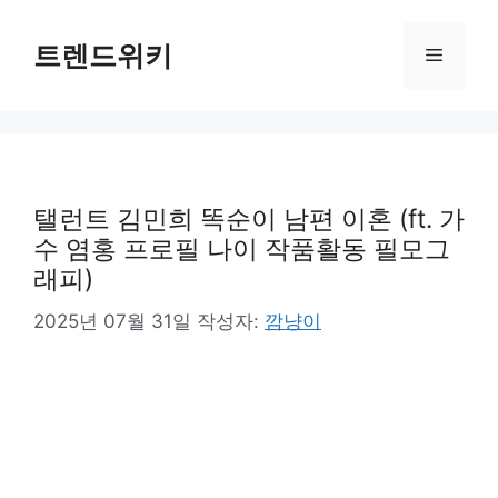
컨
텐
트렌드위키
메
츠
로
뉴
건
너
뛰
기
탤런트 김민희 똑순이 남편 이혼 (ft. 가
수 염홍 프로필 나이 작품활동 필모그
래피)
2025년 07월 31일
작성자:
깜냥이