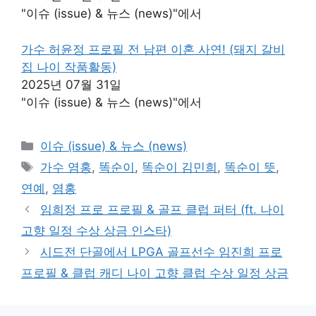
"이슈 (issue) & 뉴스 (news)"에서
가수 허윤정 프로필 전 남편 이혼 사연! (돼지 갈비
집 나이 작품활동)
2025년 07월 31일
"이슈 (issue) & 뉴스 (news)"에서
카
이슈 (issue) & 뉴스 (news)
테
태
가수 염홍
,
똑순이
,
똑순이 김민희
,
똑순이 뜻
,
고
그
연예
,
염홍
리
임희정 프로 프로필 & 골프 클럽 퍼터 (ft. 나이
고향 일정 수상 상금 인스타)
시드전 단골에서 LPGA 골프선수 임진희 프로
프로필 & 클럽 캐디 나이 고향 클럽 수상 일정 상금