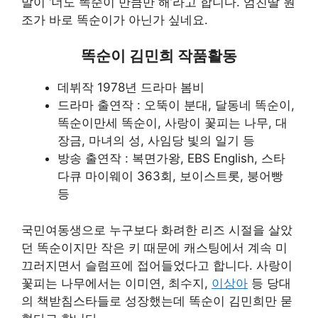
말이 ‘너도 똑순이 만큼만 해’라고 합니다. 엄친딸 원
조가 바로 똑순이가 아닌가 싶네요.
똑순이 김민희 작품활동
데뷔작 1978년 드라마 봄비
드라마 출연작 : 오뚝이 분대, 달동네 똑순이,
똑순이만세 똑순이, 사랑이 꽃피는 나무, 대
장금, 마녀의 성, 사임당 빛의 일기 등
방송 출연작 : 복면가왕, EBS English, 스타
다큐 마이웨이 363회, 보이스트롯, 붕어빵
등
국민여동생으로 누구보다 화려한 리즈 시절을 살았
던 똑순이지만 작은 키 때문에 캐스팅에서 계속 미
끄러지면서 슬럼프에 접어들었다고 합니다. 사랑이
꽃피는 나무에서는 이미연, 최수지,
이상아
등 당대
의 책받침스타들로 성장했는데 똑순이 김민희만 묻