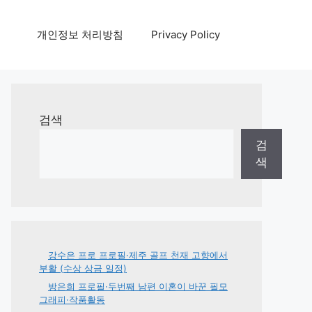
개인정보 처리방침
Privacy Policy
검색
검
색
강수은 프로 프로필·제주 골프 천재 고향에서
부활 (수상 상금 일정)
방은희 프로필·두번째 남편 이혼이 바꾼 필모
그래피·작품활동