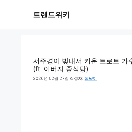
컨
텐
트렌드위키
츠
로
건
너
뛰
기
서주경이 빚내서 키운 트로트 가수
(ft. 아버지 중식당)
2026년 02월 27일
작성자:
깜냥이