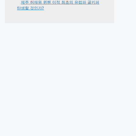
제주 허재원 뮌헨 이적 최초의 유럽파 골키퍼
탄생할 것인가?