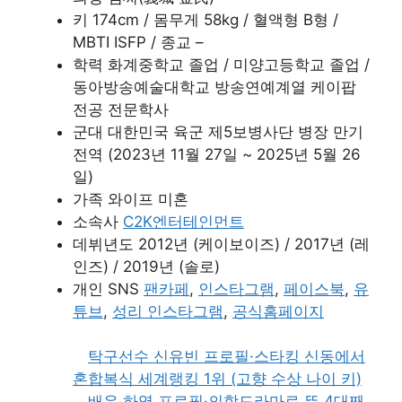
키 174cm / 몸무게 58kg / 혈액형 B형 /
MBTI ISFP / 종교 –
학력 화계중학교 졸업 / 미양고등학교 졸업 /
동아방송예술대학교 방송연예계열 케이팝
전공 전문학사
군대 대한민국 육군 제5보병사단 병장 만기
전역 (2023년 11월 27일 ~ 2025년 5월 26
일)
가족 와이프 미혼
소속사
C2K엔터테인먼트
데뷔년도 2012년 (케이보이즈) / 2017년 (레
인즈) / 2019년 (솔로)
개인 SNS
팬카페
,
인스타그램
,
페이스북
,
유
튜브
,
성리 인스타그램
,
공식홈페이지
탁구선수 신유빈 프로필·스타킹 신동에서
혼합복식 세계랭킹 1위 (고향 수상 나이 키)
배우 하영 프로필·의학드라마로 뜬 4대째