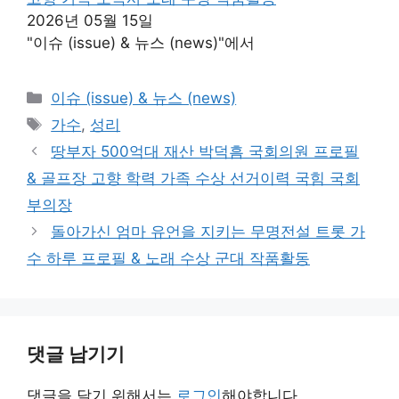
2026년 05월 15일
"이슈 (issue) & 뉴스 (news)"에서
카
이슈 (issue) & 뉴스 (news)
테
태
가수
,
성리
고
그
땅부자 500억대 재산 박덕흠 국회의원 프로필
리
& 골프장 고향 학력 가족 수상 선거이력 국힘 국회
부의장
돌아가신 엄마 유언을 지키는 무명전설 트롯 가
수 하루 프로필 & 노래 수상 군대 작품활동
댓글 남기기
댓글을 달기 위해서는
로그인
해야합니다.