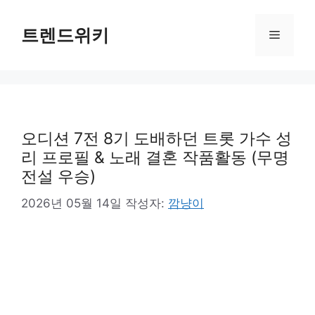
컨
텐
트렌드위키
메
츠
로
뉴
건
너
뛰
기
오디션 7전 8기 도배하던 트롯 가수 성
리 프로필 & 노래 결혼 작품활동 (무명
전설 우승)
2026년 05월 14일
작성자:
깜냥이