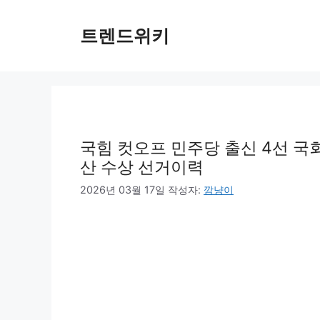
컨
텐
트렌드위키
츠
로
건
너
뛰
기
국힘 컷오프 민주당 출신 4선 국
산 수상 선거이력
2026년 03월 17일
작성자:
깜냥이