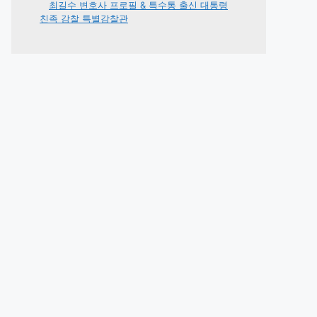
최길수 변호사 프로필 & 특수통 출신 대통령
친족 감찰 특별감찰관