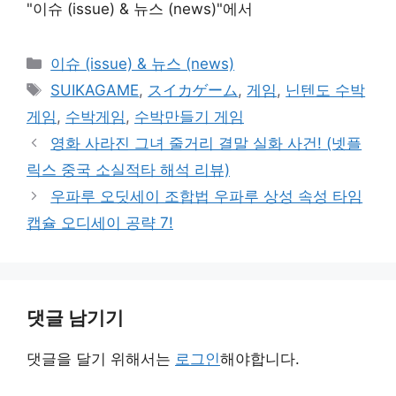
"이슈 (issue) & 뉴스 (news)"에서
카
이슈 (issue) & 뉴스 (news)
테
태
SUIKAGAME
,
スイカゲーム
,
게임
,
닌텐도 수박
고
그
게임
,
수박게임
,
수박만들기 게임
리
영화 사라진 그녀 줄거리 결말 실화 사건! (넷플
릭스 중국 소실적타 해석 리뷰)
우파루 오딧세이 조합법 우파루 상성 속성 타임
캡슐 오디세이 공략 7!
댓글 남기기
댓글을 달기 위해서는
로그인
해야합니다.