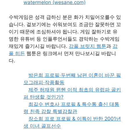
watermelon (wesane.com)
수박게임은 성격 급하신 분은 화가 치밀어오를수 있
습니다. 겉보기에는 쉬워보여도 조금만 잘못하면 꼬
이기 때문에 조심하셔야 됩니다. 게임 잘하기로 유
명한 유튜버 등 인플루언서들도 경악하는 수박게임
재밌게 즐기시길 바랍니다.
강풀 브릿지 웹툰
과
강
풀 히든
웹툰은 링크에서 먼저 만나보시길 바랍니
다.
방은희 프로필·두번째 남편 이혼이 바꾼 필
모그래피·작품활동
제주 허재원 뮌헨 이적 최초의 유럽파 골키
퍼 탄생할 것인가?
최길수 변호사 프로필 & 특수통 출신 대통
령 친족 감찰 특별감찰관
장소희 프로 프로필 & 이특이 반한 2001년
생 미녀 골프선수