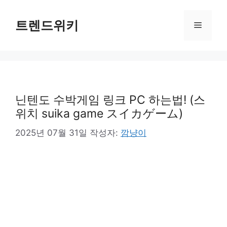
컨
텐
트렌드위키
메
츠
로
뉴
건
너
뛰
기
닌텐도 수박게임 링크 PC 하는법! (스
위치 suika game スイカゲーム)
2025년 07월 31일
작성자:
깜냥이