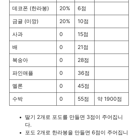
데코폰 (한라봉)
20%
6점
금귤 (미깡)
20%
10점
사과
0
15점
배
0
21점
복숭아
0
28점
파인애플
0
36점
멜론
0
45점
수박
0
55점
약 1900점
딸기 2개로 포도를 만들면 3점이 주어집니
다.
포도 2개로 한라봉을 만들면 6점이 주어집니