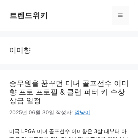
컨
텐
트렌드위키
메
츠
로
뉴
건
너
이미향
뛰
기
승무원을 꿈꾸던 미녀 골프선수 이미
향 프로 프로필 & 클럽 퍼터 키 수상
상금 일정
2025년 06월 30일
작성자:
깜냥이
미국 LPGA 미녀 골프선수 이미향은 3살 때부터 아