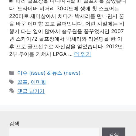
빠 따라 골프장을 다니며 4살 때 골프채를 잡았습니
다. 드라이버 비거리 30야드에 생애 첫 스코어는
220타로 재미삼아서 치다가 박세리를 만나면서 꿈
을 바꾼 이미향 프로 골퍼입니다. 어린 시절에는 비
행기 타는 일이 많아서 승무원을 꿈꾸었지만 2007
년 스카이72 골프장에서 박세리와 라운딩을 한 이
후 프로 골프선수로 자신감을 얻었습니다. 2012년
2부 투어를 거쳐서 LPGA …
더 읽기
카
이슈 (issue) & 뉴스 (news)
테
태
골프
,
이미향
고
그
댓글 남기기
리
검색
검색