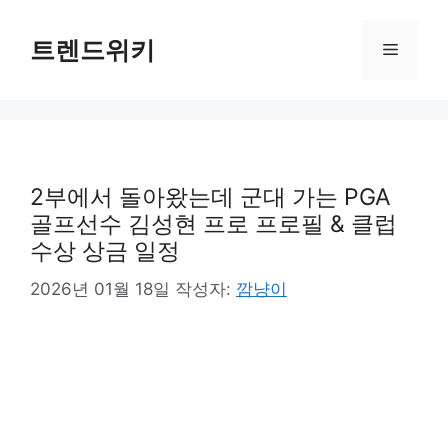
컨
텐
트렌드위키
메
츠
로
뉴
건
너
뛰
기
2부에서 돌아왔는데 군대 가는 PGA
골프선수 김성현 프로 프로필 & 클럽
수상 상금 일정
2026년 01월 18일
작성자:
깜냥이