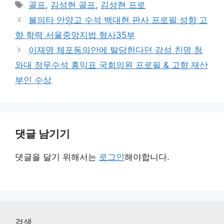
테
태
골프
,
김성현 골프
,
김성현 프로
고
그
불의타 안양고 수석 백대현 판사 프로필 성향 고
리
향 학력 서울중앙지법 형사35부
이재명 체포동의안에 탈당한다던 강성 친명 청
와대 정무수석 홍익표 국회의원 프로필 & 고향 재산
부인 수상
댓글 남기기
댓글을 달기 위해서는
로그인
해야합니다.
검색