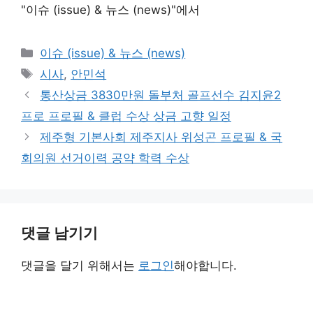
"이슈 (issue) & 뉴스 (news)"에서
카
이슈 (issue) & 뉴스 (news)
테
태
시사
,
안민석
고
그
통산상금 3830만원 돌부처 골프선수 김지윤2
리
프로 프로필 & 클럽 수상 상금 고향 일정
제주형 기본사회 제주지사 위성곤 프로필 & 국
회의원 선거이력 공약 학력 수상
댓글 남기기
댓글을 달기 위해서는
로그인
해야합니다.