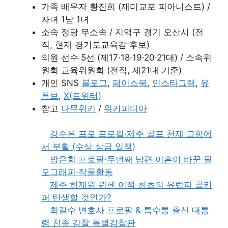
가족 배우자 황진희 (재미교포 피아니스트) /
자녀 1남 1녀
소속 정당 무소속 / 지역구 경기 오산시 (전
직, 현재 경기도교육감 후보)
의원 선수 5선 (제17·18·19·20·21대) / 소속위
원회 교육위원회 (전직, 제21대 기준)
개인 SNS
블로그
,
페이스북
,
인스타그램
,
유
튜브
,
X(트위터)
참고
나무위키
/
위키피디아
강수은 프로 프로필·제주 골프 천재 고향에
서 부활 (수상 상금 일정)
방은희 프로필·두번째 남편 이혼이 바꾼 필
모그래피·작품활동
제주 허재원 뮌헨 이적 최초의 유럽파 골키
퍼 탄생할 것인가?
최길수 변호사 프로필 & 특수통 출신 대통
령 친족 감찰 특별감찰관