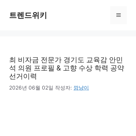
컨
텐
트렌드위키
메
츠
로
뉴
건
너
뛰
기
최 비자금 전문가 경기도 교육감 안민
석 의원 프로필 & 고향 수상 학력 공약
선거이력
2026년 06월 02일
작성자:
깜냥이