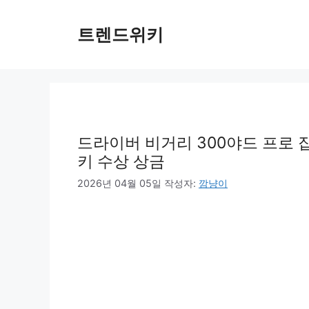
컨
텐
트렌드위키
츠
로
건
너
뛰
기
드라이버 비거리 300야드 프로 
키 수상 상금
2026년 04월 05일
작성자:
깜냥이