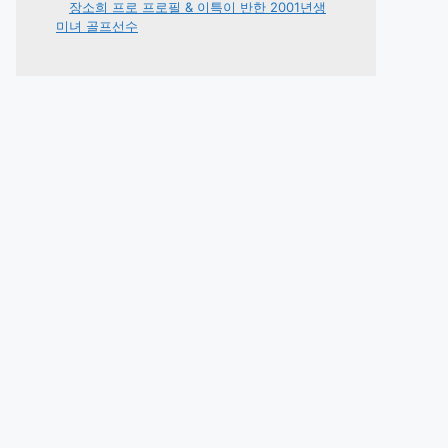
장소희 프로 프로필 & 이특이 반한 2001년생
미녀 골프선수