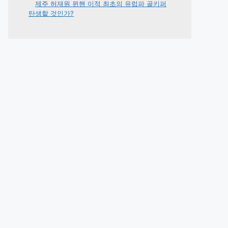
제주 허재원 뮌헨 이적 최초의 유럽파 골키퍼
탄생할 것인가?