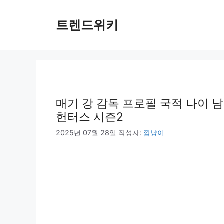
컨
텐
트렌드위키
츠
로
건
너
뛰
기
매기 강 감독 프로필 국적 나이 
헌터스 시즌2
2025년 07월 28일
작성자:
깜냥이