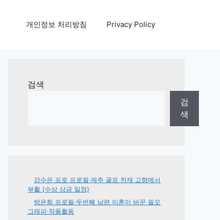
개인정보 처리방침
Privacy Policy
검색
검
색
강수은 프로 프로필·제주 골프 천재 고향에서
부활 (수상 상금 일정)
방은희 프로필·두번째 남편 이혼이 바꾼 필모
그래피·작품활동