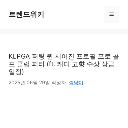
컨
텐
트렌드위키
메
츠
로
뉴
건
너
뛰
기
KLPGA 퍼팅 퀸 서어진 프로필 프로 골
프 클럽 퍼터 (ft. 캐디 고향 수상 상금
일정)
2025년 06월 29일
작성자:
깜냥이