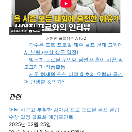
서어진 골프선수 A to Z
강수은 프로 프로필·제주 골프 천재 고향에
서 부활 (수상 상금 일정)
방은희 프로필·두번째 남편 이혼이 바꾼 필
모그래피·작품활동
제주 허재원 뮌헨 이적 최초의 유럽파 골키
퍼 탄생할 것인가?
관련
퍼터 바꾸고 부활한 김아림 프로 프로필 골프 클럽
수상 일정 골프화 에임포인트
2025년 02월 25일
"이슈 (issue) & 뉴스 (news)"에서