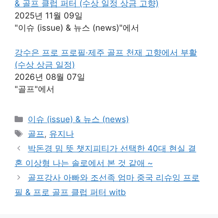
& 골프 클럽 퍼터 (수상 일정 상금 고향)
2025년 11월 09일
"이슈 (issue) & 뉴스 (news)"에서
강수은 프로 프로필·제주 골프 천재 고향에서 부활
(수상 상금 일정)
2026년 08월 07일
"골프"에서
카
이슈 (issue) & 뉴스 (news)
테
태
골프
,
유지나
고
그
박돈경 밈 뜻 챗지피티가 선택한 40대 현실 결
리
혼 이상형 나는 솔로에서 본 것 같애 ~
골프강사 아빠와 조선족 엄마 중국 리슈잉 프로
필 & 프로 골프 클럽 퍼터 witb