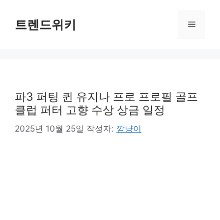
컨
텐
트렌드위키
메
츠
로
뉴
건
너
뛰
기
파3 퍼팅 퀸 유지나 프로 프로필 골프
클럽 퍼터 고향 수상 상금 일정
2025년 10월 25일
작성자:
깜냥이