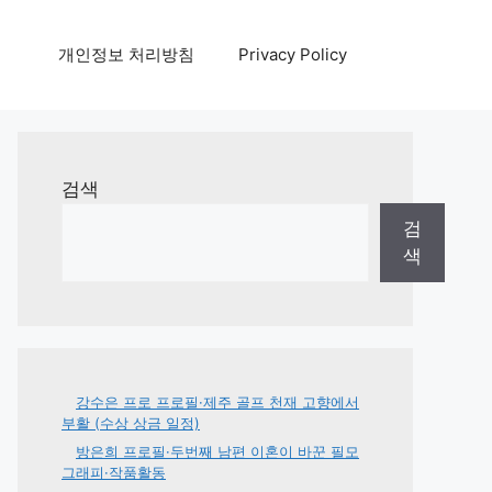
개인정보 처리방침
Privacy Policy
검색
검
색
강수은 프로 프로필·제주 골프 천재 고향에서
부활 (수상 상금 일정)
방은희 프로필·두번째 남편 이혼이 바꾼 필모
그래피·작품활동