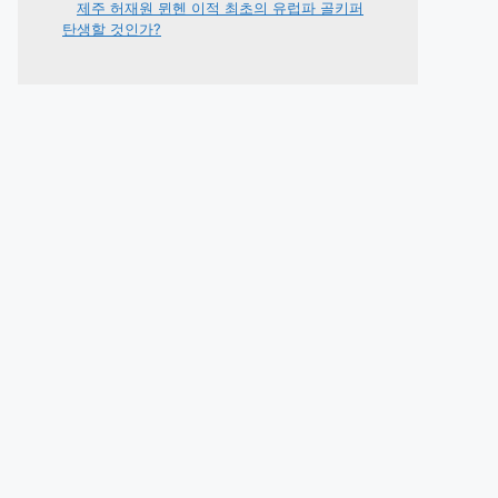
제주 허재원 뮌헨 이적 최초의 유럽파 골키퍼
탄생할 것인가?