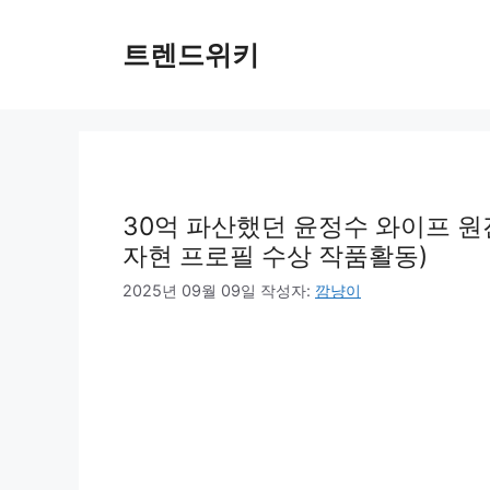
컨
텐
트렌드위키
츠
로
건
너
뛰
기
30억 파산했던 윤정수 와이프 원진
자현 프로필 수상 작품활동)
2025년 09월 09일
작성자:
깜냥이