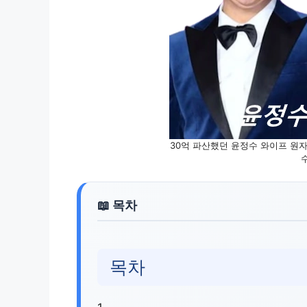
30억 파산했던 윤정수 와이프 원자현
목차