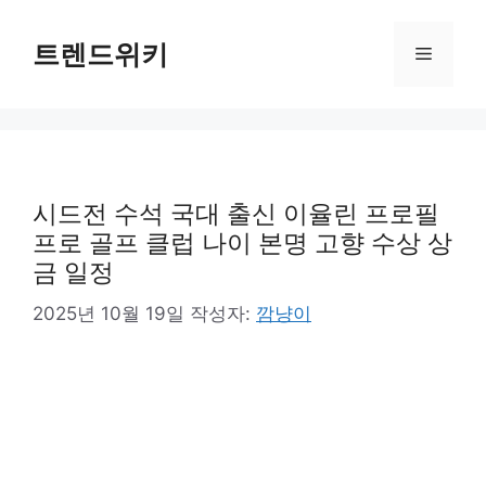
컨
텐
트렌드위키
메
츠
로
뉴
건
너
뛰
기
시드전 수석 국대 출신 이율린 프로필
프로 골프 클럽 나이 본명 고향 수상 상
금 일정
2025년 10월 19일
작성자:
깜냥이