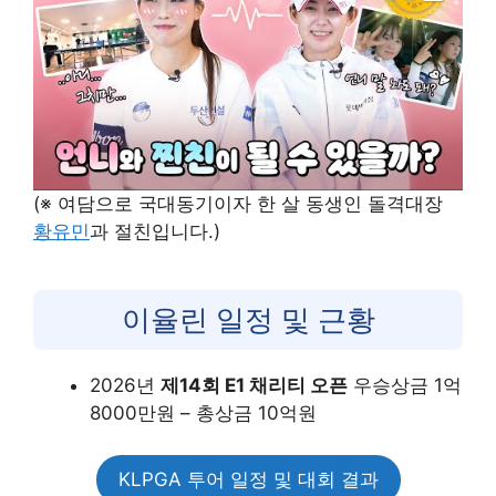
(※ 여담으로 국대동기이자 한 살 동생인 돌격대장
황유민
과 절친입니다.)
이율린 일정 및 근황
2026년
제14회 E1 채리티 오픈
우승상금 1억
8000만원 – 총상금 10억원
KLPGA 투어 일정 및 대회 결과