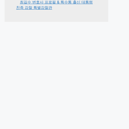
최길수 변호사 프로필 & 특수통 출신 대통령
친족 감찰 특별감찰관