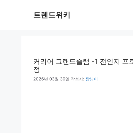
컨
텐
트렌드위키
츠
로
건
너
뛰
기
커리어 그랜드슬램 -1 전인지 프로
정
2026년 03월 30일
작성자:
깜냥이