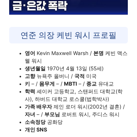
연준 의장 케빈 워시 프로필
영어
Kevin Maxwell Warsh /
본명
케빈 맥스
웰 워시
생년월일
1970년 4월 13일 (55세)
고향
뉴욕주 올버니 /
국적
미국
키
– /
몸무게
– /
MBTI
– /
종교
유대교
학력
셰이커 고등학교, 스탠퍼드 대학교(학
사), 하버드 대학교 로스쿨(법학박사)
가족 배우자
제인 로더 워시(2002년 결혼) /
자녀
– /
부모님
로버트 워시, 주디스 워시
소속정당
공화당
개인 SNS