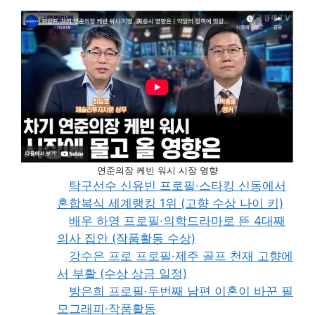
연준의장 케빈 워시 시장 영향
탁구선수 신유빈 프로필·스타킹 신동에서
혼합복식 세계랭킹 1위 (고향 수상 나이 키)
배우 하영 프로필·의학드라마로 뜬 4대째
의사 집안 (작품활동 수상)
강수은 프로 프로필·제주 골프 천재 고향에
서 부활 (수상 상금 일정)
방은희 프로필·두번째 남편 이혼이 바꾼 필
모그래피·작품활동