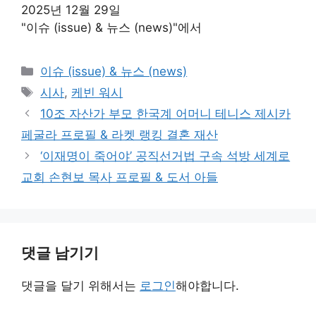
2025년 12월 29일
"이슈 (issue) & 뉴스 (news)"에서
카
이슈 (issue) & 뉴스 (news)
테
태
시사
,
케빈 워시
고
그
10조 자산가 부모 한국계 어머니 테니스 제시카
리
페굴라 프로필 & 라켓 랭킹 결혼 재산
‘이재명이 죽어야’ 공직선거법 구속 석방 세계로
교회 손현보 목사 프로필 & 도서 아들
댓글 남기기
댓글을 달기 위해서는
로그인
해야합니다.