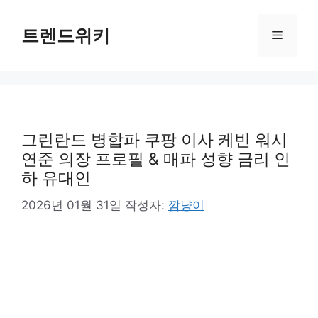
컨
텐
트렌드위키
메
츠
로
뉴
건
너
뛰
기
그린란드 병합파 쿠팡 이사 케빈 워시
연준 의장 프로필 & 매파 성향 금리 인
하 유대인
2026년 01월 31일
작성자:
깜냥이