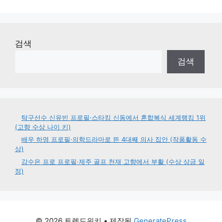
검색
검색
탁구선수 신유빈 프로필·스타킹 신동에서 혼합복식 세계랭킹 1위
(고향 수상 나이 키)
배우 하영 프로필·의학드라마로 뜬 4대째 의사 집안 (작품활동 수
상)
강수은 프로 프로필·제주 골프 천재 고향에서 부활 (수상 상금 일
정)
© 2026 트렌드위키
• 제작됨
GeneratePress