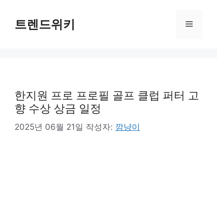
컨
텐
트렌드위키
메
츠
로
뉴
건
너
뛰
기
한지원 프로 프로필 골프 클럽 퍼터 고
향 수상 상금 일정
2025년 06월 21일
작성자:
깜냥이