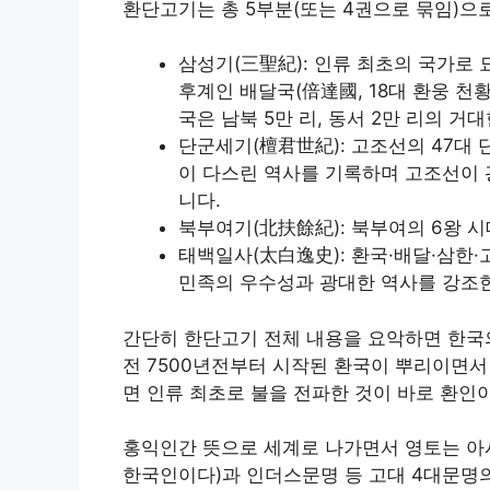
환단고기는 총 5부분(또는 4권으로 묶임)으
삼성기(三聖紀): 인류 최초의 국가로 묘
후계인 배달국(倍達國, 18대 환웅 천
국은 남북 5만 리, 동서 2만 리의 
단군세기(檀君世紀): 고조선의 47대 단
이 다스린 역사를 기록하며 고조선이 
니다.
북부여기(北扶餘紀): 북부여의 6왕 
태백일사(太白逸史): 환국·배달·삼한
민족의 우수성과 광대한 역사를 강조한
간단히 한단고기 전체 내용을 요악하면 한국의
전 7500년전부터 시작된 환국이 뿌리이면서
면 인류 최초로 불을 전파한 것이 바로 환인
홍익인간 뜻으로 세계로 나가면서 영토는 
한국인이다)과 인더스문명 등 고대 4대문명의