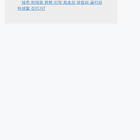
제주 허재원 뮌헨 이적 최초의 유럽파 골키퍼
탄생할 것인가?