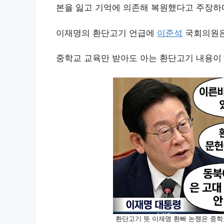
본을 잃고 기억에 의존해 복원했다고 주장하
이재명의 환단고기 언급에
이준석
국회의원은
중학교 교육만 받아도 아는 환단고기 내용이
환단고기 뜻 이재명 환빠 논쟁은 중학교만