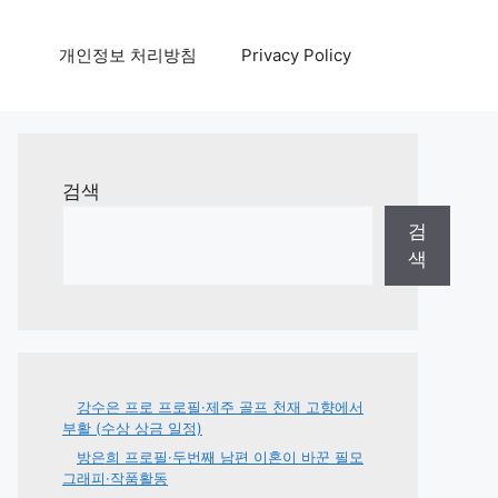
개인정보 처리방침
Privacy Policy
검색
검
색
강수은 프로 프로필·제주 골프 천재 고향에서
부활 (수상 상금 일정)
방은희 프로필·두번째 남편 이혼이 바꾼 필모
그래피·작품활동