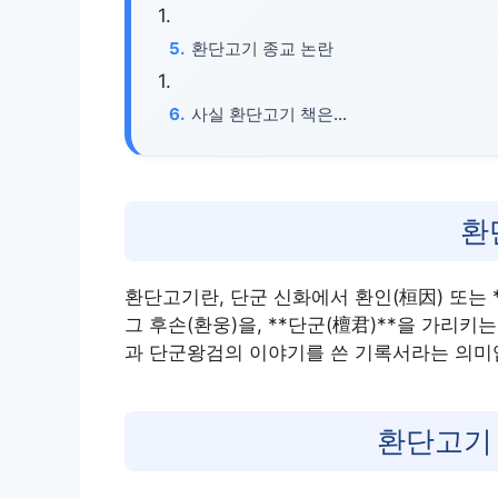
환단고기 종교 논란
사실 환단고기 책은…
환
환단고기란, 단군 신화에서 환인(桓因) 또는 *
그 후손(환웅)을, **단군(檀君)**을 가리키
과 단군왕검의 이야기를 쓴 기록서라는 의미
환단고기