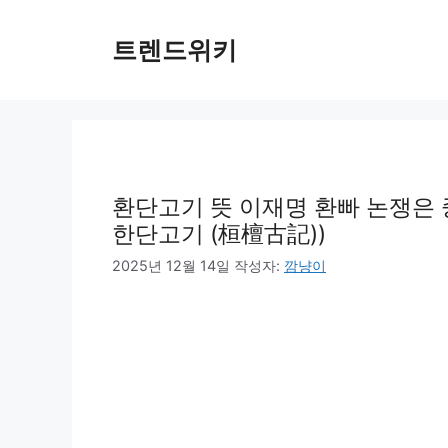
컨
텐
트렌드위키
츠
로
건
너
뛰
기
환단고기 뜻 이재명 환빠 논쟁은 중
한단고기 (桓檀古記))
2025년 12월 14일
작성자:
깜냥이