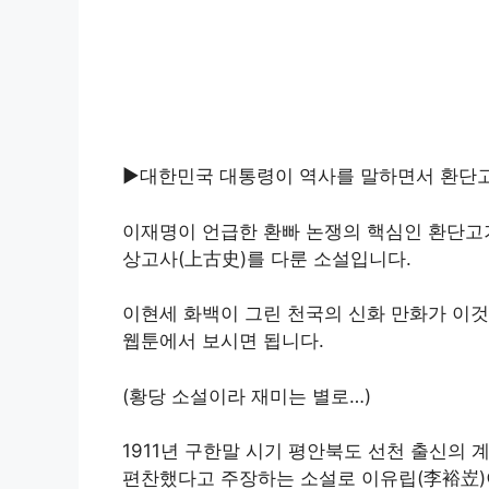
▶대한민국 대통령이 역사를 말하면서 환단고
이재명이 언급한 환빠 논쟁의 핵심인 환단고기
상고사(上古史)를 다룬 소설입니다.
이현세 화백이 그린 천국의 신화 만화가 이
웹툰에서 보시면 됩니다.
(황당 소설이라 재미는 별로…)
1911년 구한말 시기 평안북도 선천 출신의
편찬했다고 주장하는 소설로 이유립(李裕岦)