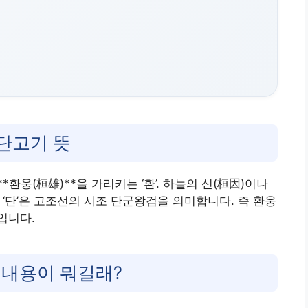
단고기 뜻
*환웅(桓雄)**을 가리키는 ‘환’. 하늘의 신(桓因)이나
는 ‘단’은 고조선의 시조 단군왕검을 의미합니다. 즉 환웅
입니다.
 내용이 뭐길래?