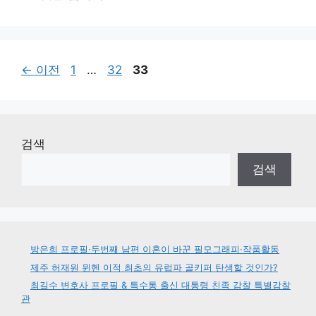
리
페
페
페
←
이전
1
…
32
33
이
이
이
지
지
지
검색
검색
방은희 프로필·두번째 남편 이혼이 바꾼 필모그래피·작품활동
제주 허재원 뮌헨 이적 최초의 유럽파 골키퍼 탄생할 것인가?
최길수 변호사 프로필 & 특수통 출신 대통령 친족 감찰 특별감찰
관