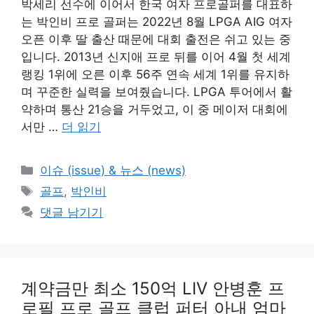
박세리 선수에 이어서 한국 여자 프로골퍼를 대표하
는 박인비 프로 골퍼는 2022년 8월 LPGA AIG 여자
오픈 이후 딸 출산 때문에 대회 출전은 쉬고 있는 중
입니다. 2013년 신지애 프로 뒤를 이어 4월 첫 세계
랭킹 1위에 오른 이후 56주 연속 세계 1위를 유지하
며 꾸준한 실력을 보여줬습니다. LPGA 투어에서 활
약하며 통산 21승을 거두었고, 이 중 메이저 대회에
서만 …
더 읽기
카
이슈 (issue) & 뉴스 (news)
테
태
골프
,
박인비
고
그
댓글 남기기
리
계약금만 최소 150억 LIV 안병훈 프
로필 프로 골프 클럽 퍼터 아내 엄마