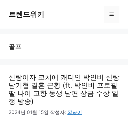
컨
텐
트렌드위키
메
츠
로
뉴
건
너
골프
뛰
기
신랑이자 코치에 캐디인 박인비 신랑
남기협 결혼 근황 (ft. 박인비 프로필
딸 나이 고향 동생 남편 상금 수상 일
정 방송)
2024년 01월 15일
작성자:
깜냥이