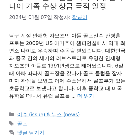
나이 가족 수상 상금 국적 일정
2024년 01월 07일
작성자:
깜냥이
탁구 전설 안재형 자오즈민 아들 골프선수 안병훈
프로는 2009년 US 아마추어 챔피언십에서 역대 최
연소 나이로 우승하며 주목을 받았습니다. 대한민국
과 중국 간의 세기의 러브스토리로 유명한 안재형
자오즈민 아들로 1991년생으로 태어났습니다. 6살
때 아빠 따라서 골프장을 갔다가 골프 클럽을 잡자
마자 관심을 보였고 이에 수소문해서 골프부가 있는
초등학교로 보냈다고 합니다. 이후 중학교 때 미국
유학을 떠나서 유럽 골프를 …
더 읽기
카
이슈 (issue) & 뉴스 (news)
테
태
골프
고
그
댓글 남기기