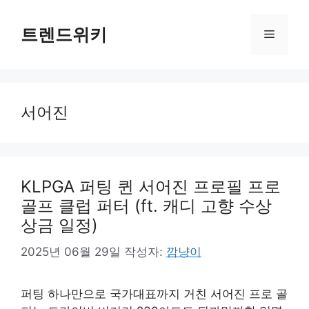
컨
텐
트렌드위키
메
츠
로
뉴
건
너
서어진
뛰
기
KLPGA 퍼팅 퀸 서어진 프로필 프로
골프 클럽 퍼터 (ft. 캐디 고향 수상
상금 일정)
2025년 06월 29일
작성자:
깜냥이
퍼팅 하나만으로 국가대표까지 거친 서어진 프로 골