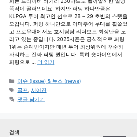
퍼는 드라이버 비거리 230야드도 될까말까한 일명
똑딱이 골퍼인데요. 하지만 퍼팅 하나만큼은
KLPGA 투어 최고인 선수로 28 ~ 29 초반의 스탯을
오갑니다. 퍼팅 하나만으로 아마추어 무대를 휩쓸었
고 프로무대에서도 호시탐탐 리더보드 최상단을 노
리고 있는 중입니다. 2025시즌은 공식적으로 퍼팅
1위는 손예빈이지만 매년 투어 최상위권에 꾸준히
자리하는 진짜 퍼팅 퀸입니다. 특히 숏아이언에서
퍼팅으로 …
더 읽기
카
이슈 (issue) & 뉴스 (news)
테
태
골프
,
서어진
고
그
댓글 남기기
리
검색