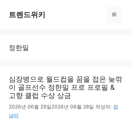
컨
텐
트렌드위키
메
츠
로
뉴
건
너
정한밀
뛰
기
심장병으로 월드컵을 꿈을 접은 늦깎
이 골프선수 정한밀 프로 프로필 &
고향 클럽 수상 상금
2026년 06월 29일
2026년 06월 28일
작성자:
깜
냥이