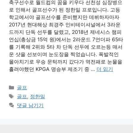
축구선수로 월드컵의 꿈을 키우다 선천성 심장병으
로 인해서 골프선수가 된 정한밀 프로입니다. 고등
학교에서야 골프선수를 준비했지만 데뷔하자마자
2017년 현대해상 최경주 인비테이셔널에서 3라운
드까지 단독 선두를 달렸고, 2018년 제네시스 챔피
언십(총상금 15억 원)에서는 2라운드 7언더파 65타
를 기록해 2위와 5타 차 단독 선두에 오르는등 매서
운 샷을 선보이며 눈도장을 찍었습니다. 폭발적인
몰아치기로 우승 문턱까지 갔다가 역전패로 눈물을
흘려야했던 KPGA 명승부 제조기 중 …
더 읽기
카
골프
테
태
골프
,
정한밀
고
그
댓글 남기기
리