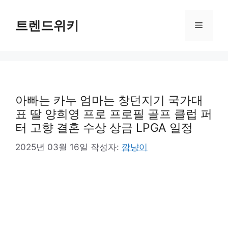
컨
텐
트렌드위키
메
츠
로
뉴
건
너
뛰
기
아빠는 카누 엄마는 창던지기 국가대
표 딸 양희영 프로 프로필 골프 클럽 퍼
터 고향 결혼 수상 상금 LPGA 일정
2025년 03월 16일
작성자:
깜냥이