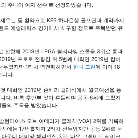
해의 주니어 여자 선수’로 선정되었습니다
.
 세우는 등 활약으로 KEB 하나은행 골프단과 계약까지
랜드 애슬레틱스 경기에서 시구할 정도로 주목받던 유
 전향해 2019년 LPGA 퀄리파잉 스쿨을 3위로 통과
019년 프로로 전향한 뒤 5번째 대회인 2019년 캄비
 선두였지만 1타차 역전패하면서
한나 그린
에 이어 18
습니다.
 첫 대회인 2019년 손베리 클래식에서 월요예선을 통
다. 비록 후반부 샷이 흔들리며 공동 6위에 그쳤지
팬들의 주목을 받았습니다.
발런티어스 오브 아메리카 클래식(VOA) 2위를 기록하
당시에는 17번홀까지 2타차 선두였지만 공동 2위로 눈
인 아문디 에비앙 챔피언십 3위, 다우 그레이트 레이크