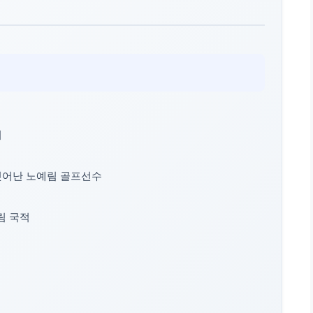
퍼
벗어난 노예림 골프선수
림 국적