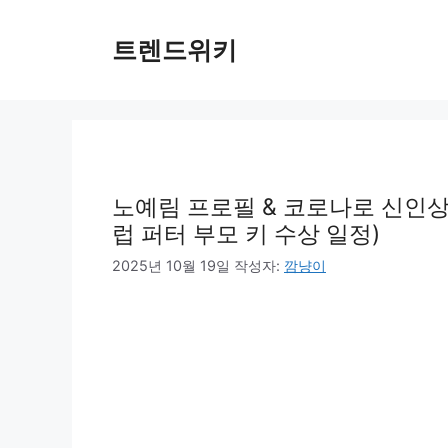
컨
텐
트렌드위키
츠
로
건
너
뛰
기
노예림 프로필 & 코로나로 신인상
럽 퍼터 부모 키 수상 일정)
2025년 10월 19일
작성자:
깜냥이