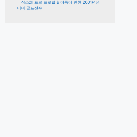
장소희 프로 프로필 & 이특이 반한 2001년생
미녀 골프선수