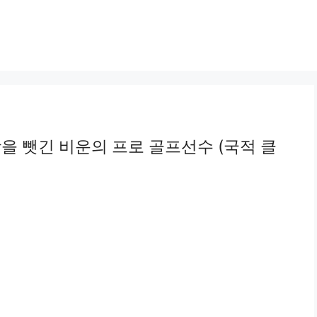
을 뺏긴 비운의 프로 골프선수 (국적 클