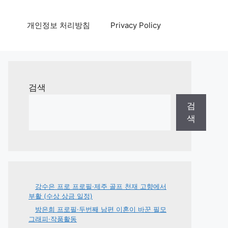
개인정보 처리방침
Privacy Policy
검색
검
색
강수은 프로 프로필·제주 골프 천재 고향에서
부활 (수상 상금 일정)
방은희 프로필·두번째 남편 이혼이 바꾼 필모
그래피·작품활동