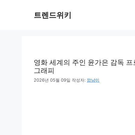
컨
텐
트렌드위키
츠
로
건
너
뛰
기
영화 세계의 주인 윤가은 감독 프
그래피
2026년 05월 09일
작성자:
깜냥이