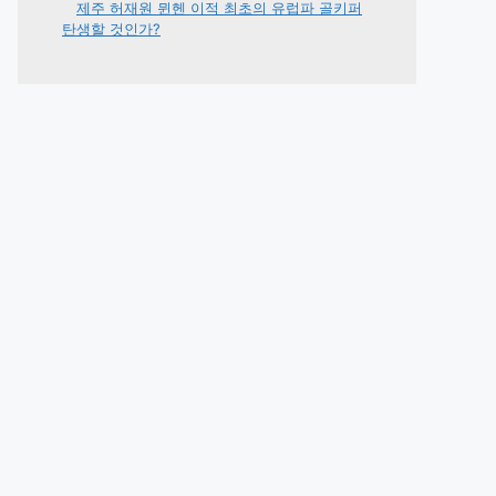
제주 허재원 뮌헨 이적 최초의 유럽파 골키퍼
탄생할 것인가?