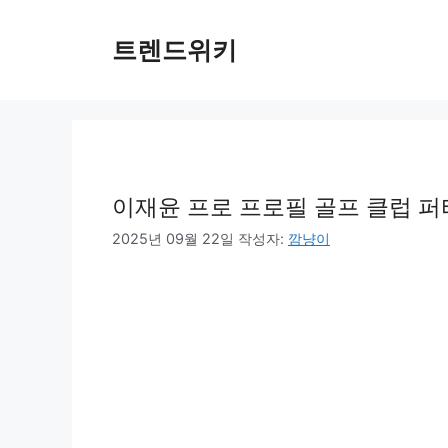
컨
텐
트렌드위키
츠
로
건
너
뛰
기
이재윤 프로 프로필 골프 클럽 퍼
2025년 09월 22일
작성자:
깜냥이