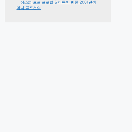
장소희 프로 프로필 & 이특이 반한 2001년생
미녀 골프선수