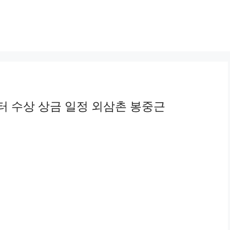
터 수상 상금 일정 외삼촌 봉중근