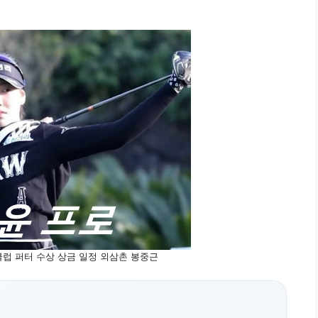
클럽 퍼터 수상 상금 일정 외삼촌 봉중근