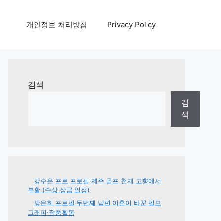
개인정보 처리방침
Privacy Policy
검색
검
색
강수은 프로 프로필·제주 골프 천재 고향에서
부활 (수상 상금 일정)
방은희 프로필·두번째 남편 이혼이 바꾼 필모
그래피·작품활동