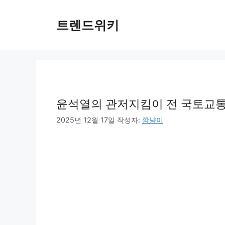
컨
텐
트렌드위키
츠
로
건
너
뛰
기
윤석열의 관저지킴이 전 국토교통
2025년 12월 17일
작성자:
깜냥이