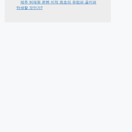
제주 허재원 뮌헨 이적 최초의 유럽파 골키퍼
탄생할 것인가?