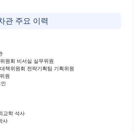
차관 주요 이력
관
직인수위원회 비서실 실무위원
 선거대책위원회 전략기획팀 기획위원
구위원
변인
치외교학 석사
학사