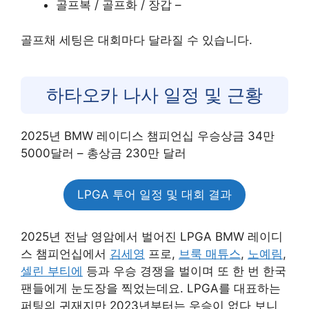
골프복 / 골프화 / 장갑 –
골프채 세팅은 대회마다 달라질 수 있습니다.
하타오카 나사 일정 및 근황
2025년 BMW 레이디스 챔피언십 우승상금 34만
5000달러 – 총상금 230만 달러
LPGA 투어 일정 및 대회 결과
2025년 전남 영암에서 벌어진 LPGA BMW 레이디
스 챔피언십에서
김세영
프로,
브룩 매튜스
,
노예림
,
셀린 부티에
등과 우승 경쟁을 벌이며 또 한 번 한국
팬들에게 눈도장을 찍었는데요. LPGA를 대표하는
퍼팅의 귀재지만 2023년부터는 우승이 없다 보니