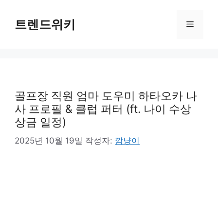
컨
텐
트렌드위키
메
츠
로
뉴
건
너
뛰
기
골프장 직원 엄마 도우미 하타오카 나
사 프로필 & 클럽 퍼터 (ft. 나이 수상
상금 일정)
2025년 10월 19일
작성자:
깜냥이